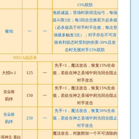
15%双防
免疫减益；登场时获得流仙弓，每场
战斗限3次；每3回合交换双方必杀值
（必杀值高于对手时不生效，每次登
被动
一
一
场最多触发3次）；对手存在不可清
除有利状态时受到的伤害-30%且攻
击时无视对手15%双防
MEGA超必杀
先手+1，魔法攻击，恢复15%生命
大招lv.1
125
一
值，若处在神之圣域中则当回合阻止
对手攻击
先手+1，魔法攻击，恢复15%生命
安朵斯
150
一
值，若处在神之圣域中则当回合阻止
羁绊
对手攻击
先手+1，魔法攻击，恢复30%生命
安朵斯
250
一
值，若处在神之圣域中则当回合阻止
羁绊
对手攻击
魔法攻击，对敌附加一个不可清除的
终焉神主·慕白