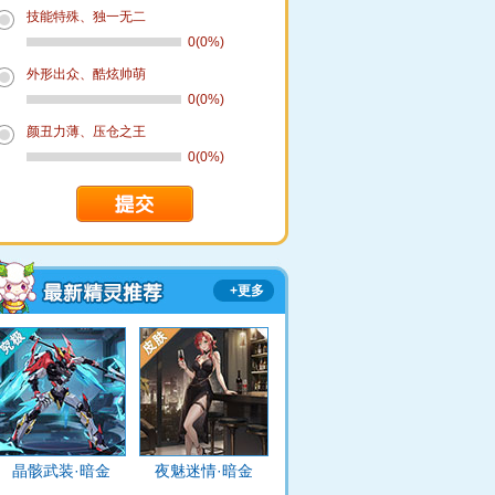
技能特殊、独一无二
0(0%)
外形出众、酷炫帅萌
0(0%)
颜丑力薄、压仓之王
0(0%)
+更多
晶骸武装·暗金
夜魅迷情·暗金