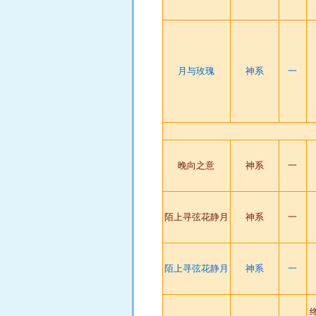
月与玫瑰
神系
一
晚向之意
神系
一
陌上寻弦花静月
神系
一
陌上寻弦花静月
神系
一