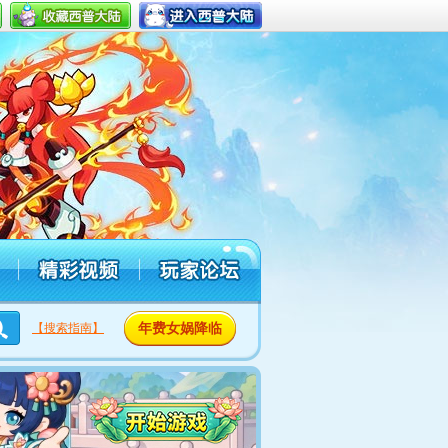
年费女娲降临
【搜索指南】