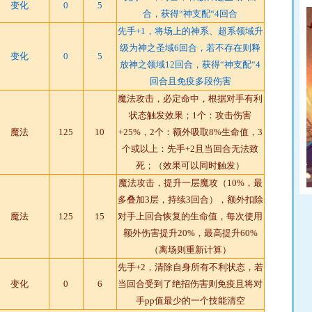
变化
0
5
合，获得“神支配“4回合
先手+1，将场上的神系、超系领域升
级为神之圣域6回合，若不存在则释
变化
0
5
放神之领域12回合，获得“神支配“4
回合且免疫多段伤害
魔法攻击，必定命中，根据对手有利
状态触发效果；1个：攻击伤害
魔法
125
10
+25%，2个：额外吸取8%生命值，3
个或以上：先手+2且当回合无法致
死；（效果可以同时触发）
魔法攻击，提升一层魔攻（10%，最
多叠加3层，持续3回合），额外扣除
魔法
125
15
对手上回合恢复的生命值，每次使用
额外伤害提升20%，最高提升60%
（离场则重新计算）
先手+2，清除自身所有不利状态，若
变化
0
6
当回合受到了绝招伤害则免疫且将对
手pp值最少的一个技能清空