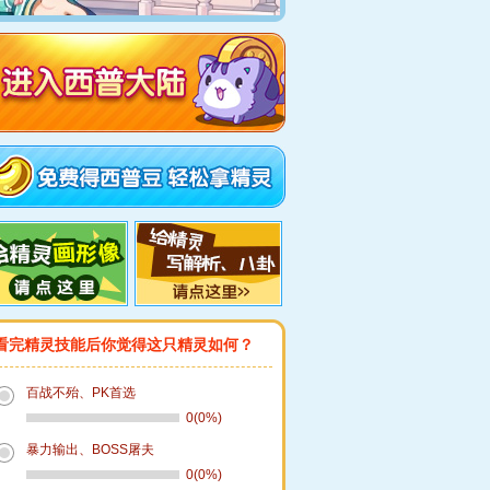
看完精灵技能后你觉得这只精灵如何？
百战不殆、PK首选
0(0%)
暴力输出、BOSS屠夫
0(0%)