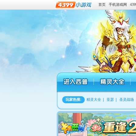
首页
手机游戏网
43
玩家热搜:
精灵大全
|
亚瑟
|
圣灵战场