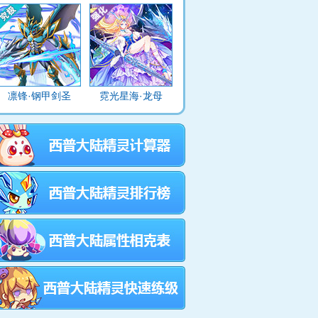
凛锋·钢甲剑圣
霓光星海·龙母