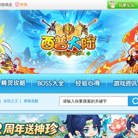
99游戏盒
举报
|
永恒之王
|
寒魄觉醒