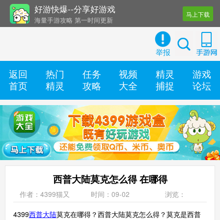
好游快爆--分享好游戏
马上下载
海量手游攻略 第一时间更新
还有几十款实用辅助工具
举报
返回
热门
任务
视频
精灵
游戏
首页
精灵
攻略
大全
捕捉
论坛
西普大陆莫克怎么得 在哪得
作者：4399猫又
时间：09-02
浏览：
4399
西普大陆
莫克在哪得？西普大陆莫克怎么得？莫克是西普