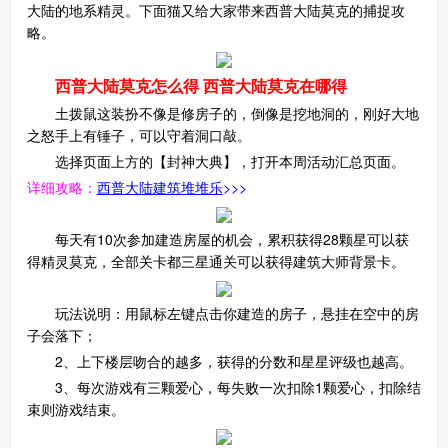
大陆的地系精灵。下面猫又给大家带来西普大陆莫克的捕捉攻
略。
西普大陆莫克怎
么得 西普大陆莫克在哪得
土拨鼠这装扮不像是修房子的，倒像是挖地洞的，刚好大地
之怒手上有锤子，可以守着洞口敲。
选择页面上方的【封神大典】，打开本周活动汇总页面。
详细攻略：
西普大陆建筑堆堆乐
>>>
每天有10次参加建造房屋的机会，累积获得28颗星可以获
得精灵莫克，全部关卡都三星通关可以获得建筑大师背景卡。
玩法说明：用鼠标左键点击你建造的房子，悬挂在空中的房
子会落下；
2、上下楼层吻合的越多，获得的分数和星星评级也越高。
3、每次游戏有三颗爱心，每失败一次扣除1颗爱心，扣除结
束则游戏结束。