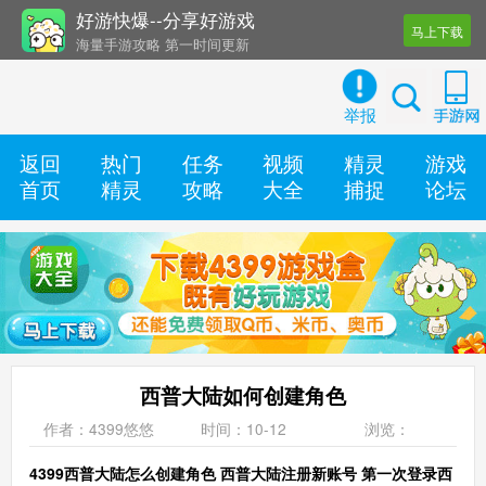
好游快爆--分享好游戏
马上下载
海量手游攻略 第一时间更新
还有几十款实用辅助工具
举报
返回
热门
任务
视频
精灵
游戏
首页
精灵
攻略
大全
捕捉
论坛
西普大陆如何创建角色
作者：4399悠悠
时间：10-12
浏览：
4399西普大陆怎么创建角色 西普大陆注册新账号 第一次登录西