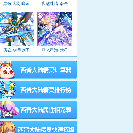
晶骸武装·暗金
夜魅迷情·暗金
凛锋·钢甲剑圣
霓光星海·龙母