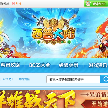
99游戏盒
举报
|
永恒之王
|
寒魄觉醒