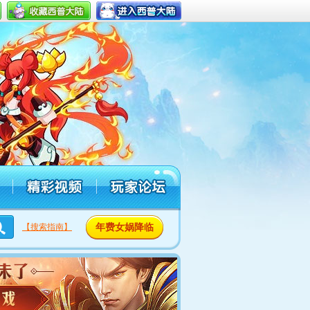
年费女娲降临
【搜索指南】