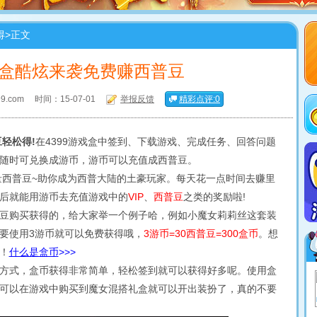
得
>正文
游戏盒酷炫来袭免费赚西普豆
9.com
时间：15-07-01
举报反馈
精彩点评:0
轻松得!
在4399游戏盒中签到、下载游戏、完成任务、回答问题
随时可兑换成游币，游币可以充值成西普豆。
量西普豆~助你成为西普大陆的土豪玩家。每天花一点时间去赚里
后就能用游币去充值游戏中的
VIP
、
西普豆
之类的奖励啦!
购买获得的，给大家举一个例子哈，例如小魔女莉莉丝这套装
要使用3游币就可以免费获得哦，
3游币=30西普豆=300盒币
。想
！
什么是盒币
>>>
式，盒币获得非常简单，轻松签到就可以获得好多呢。使用盒
可以在游戏中购买到魔女混搭礼盒就可以开出装扮了，真的不要