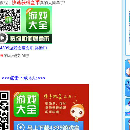
快速获得盒币
教程，
真的太简单了!
4399游戏盒赚盒币 得游币
豆
的流程技巧吧!
>>>
点击下载地址
<<<