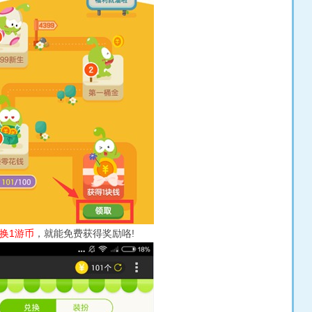
兑换1游币
，就能免费获得奖励咯!