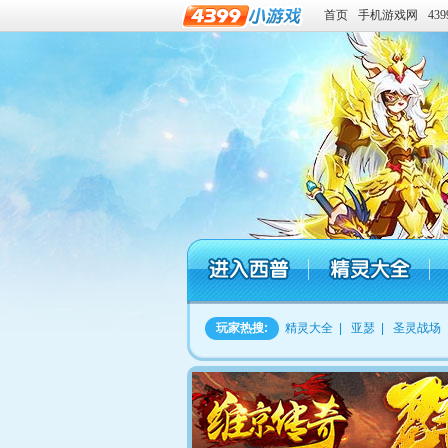
首页
手机游戏网
43
玩家热搜:
精灵大全
|
亚瑟
|
圣灵战场