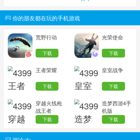
你的朋友都在玩的手机游戏
荒野行动
光荣使命
下载
下载
王者荣耀
皇室战争
下载
下载
穿越火线枪
造梦西游4手
战王者
机版
下载
下载
评论
(
条)