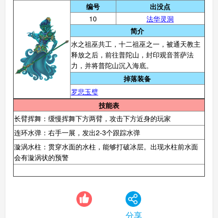
编号
出没点
10
法华灵洞
简介
水之祖巫共工，十二祖巫之一，被通天教主
释放之后，前往普陀山，封印观音菩萨法
力，并将普陀山沉入海底。
掉落装备
罗悲玉璧
技能表
长臂挥舞：缓慢挥舞下方两臂，攻击下方近身的玩家
连环水弹：右手一展，发出2-3个跟踪水弹
漩涡水柱：贯穿水面的水柱，能够打破冰层。出现水柱前水面
会有漩涡状的预警
分享