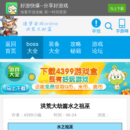
好游快爆--分享好游戏
马上下载
海量手游攻略 第一时间更新
还有几十款实用辅助工具
举报
返回
boss
装备
攻略
游戏
首页
大全
大全
秘籍
论坛
洪荒大劫篇水之祖巫
作者：4399小编
时间：06-24
浏览：
水之祖巫