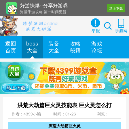
好游快爆--分享好游戏
马上下载
海量手游攻略 第一时间更新
还有几十款实用辅助工具
举报
返回
boss
装备
攻略
游戏
首页
大全
大全
秘籍
论坛
洪荒大劫篇巨火灵技能表 巨火灵怎么打
作者：4399小编
时间：01-26
浏览：
洪荒大劫篇巨火灵