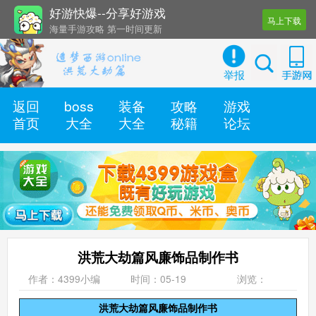
好游快爆--分享好游戏
马上下载
海量手游攻略 第一时间更新
还有几十款实用辅助工具
举报
返回
boss
装备
攻略
游戏
首页
大全
大全
秘籍
论坛
洪荒大劫篇风廉饰品制作书
作者：4399小编
时间：05-19
浏览：
洪荒大劫篇风廉饰品制作书