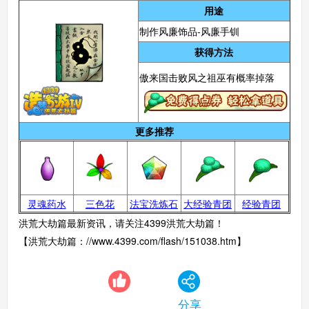
用途
制作风廉饰品-风廉手钏
获得方法
傲来国击败风之祖巫有概率掉落
更多推荐
灵魂药水
三色花
法宝洗炼石
大经验青团
经验青团
洪荒大劫篇最新资讯，请关注4399洪荒大劫篇！
【洪荒大劫篇：//www.4399.com/flash/151038.htm】
分享