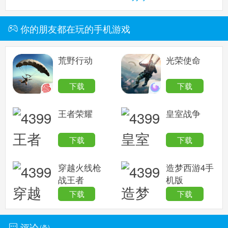
你的朋友都在玩的手机游戏
荒野行动
光荣使命
下载
下载
王者荣耀
皇室战争
下载
下载
穿越火线枪
造梦西游4手
战王者
机版
下载
下载
评论
(
条)