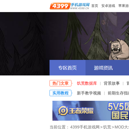
首页
安卓游戏
苹果游
热门文章
饥荒数据库
背景故事
|
|
实用教程
新手教学视频
前期生存指
|
当前位置：
4399手机游戏网
>
饥荒
>
MOD大