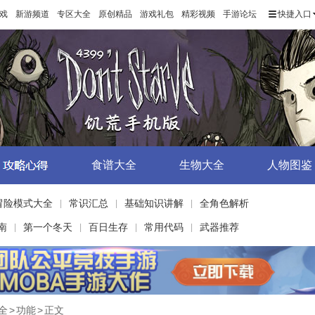
戏
新游频道
专区大全
原创精品
游戏礼包
精彩视频
手游论坛
快捷入口
食谱大全
生物大全
人物图鉴
冒险模式大全
常识汇总
基础知识讲解
全角色解析
|
|
|
南
第一个冬天
百日生存
常用代码
武器推荐
|
|
|
|
全
>
功能
>
正文