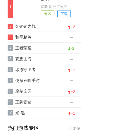
1
探险 动漫 二次元
专区
下载
金铲铲之战
2
+2
和平精英
3
王者荣耀
4
-2
妄想山海
5
冰原守卫者
6
+2
使命召唤手游
7
摩尔庄园
8
+2
王牌竞速
9
光·遇
10
+1
热门游戏专区