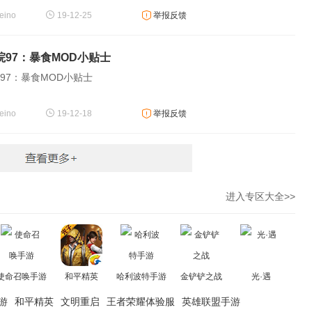
ino
19-12-25
举报反馈
院97：暴食MOD小贴士
97：暴食MOD小贴士
ino
19-12-18
举报反馈
进入专区大全>>
使命召唤手游
和平精英
哈利波特手游
金铲铲之战
光·遇
游
和平精英
文明重启
王者荣耀体验服
英雄联盟手游