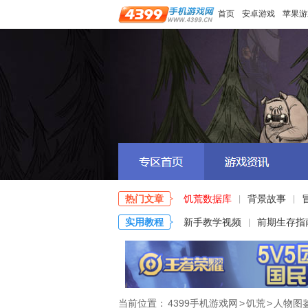
首页
安卓游戏
苹果游
热门文章
饥荒数据库
背景故事
|
|
实用教程
新手教学视频
前期生存指
|
当前位置：
4399手机游戏网
>
饥荒
>
人物图