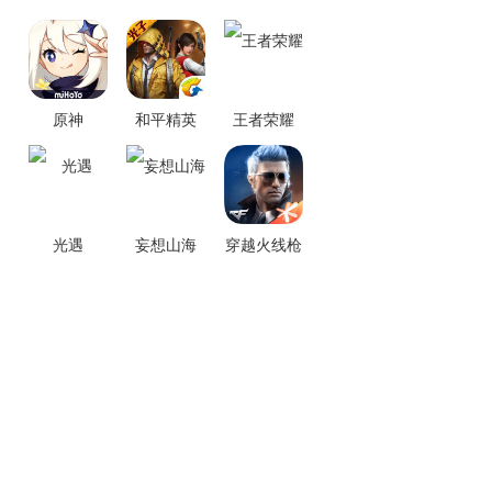
原神
和平精英
王者荣耀
光遇
妄想山海
穿越火线枪
战王者