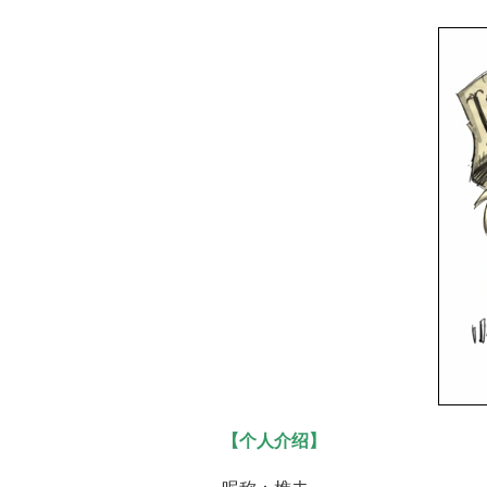
饥荒
饥荒游戏资讯
【个人介绍】