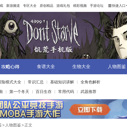
戏
新游频道
专区大全
原创精品
游戏礼包
精彩视频
手游论坛
快捷入口
食谱大全
生物大全
人物图鉴
冒险模式大全
常识汇总
基础知识讲解
全角色解析
|
|
|
南
第一个冬天
百日生存
常用代码
武器推荐
|
|
|
|
鉴
>
人物图鉴
>
正文