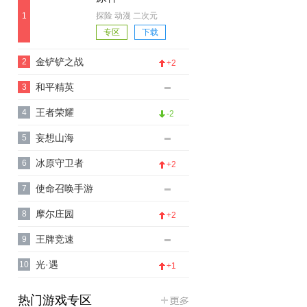
1
探险 动漫 二次元
专区
下载
金铲铲之战
2
+2
和平精英
3
王者荣耀
4
-2
妄想山海
5
冰原守卫者
6
+2
使命召唤手游
7
摩尔庄园
8
+2
王牌竞速
9
光·遇
10
+1
热门游戏专区