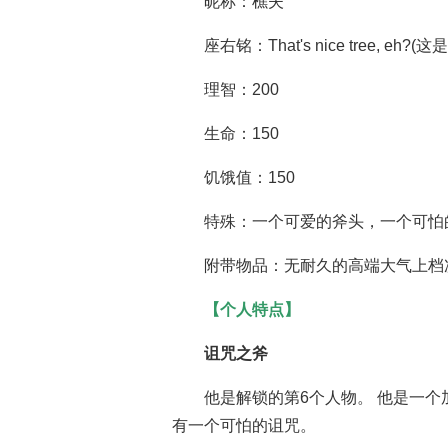
昵称：樵夫
座右铭：That's nice tree, e
理智：200
生命：150
饥饿值：150
特殊：一个可爱的斧头，一个可怕的
附带物品：无耐久的高端大气上档次
【个人特点】
诅咒之斧
他是解锁的第6个人物。 他是一
有一个可怕的诅咒。