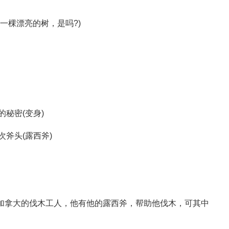
h?(这是一棵漂亮的树，是吗?)
秘密(变身)
斧头(露西斧)
个加拿大的伐木工人，他有他的露西斧，帮助他伐木，可其中