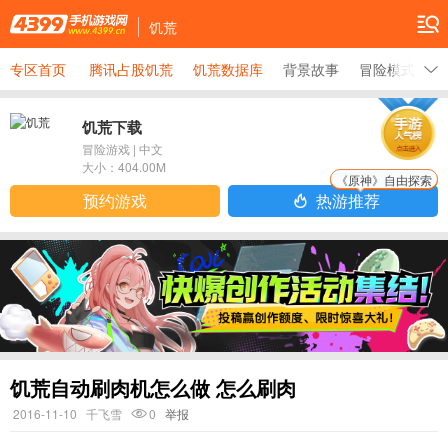
饥荒
专区首页
腾讯占股饥荒
饥荒数据库
背景故事
冒险模式大全
饥荒下载
冒险游戏
|
中文
大小：
404.00M
《原神》自由探索
预约游戏
热游推荐
饥荒自动刷肉机怎么做 怎么刷肉
2016-11-10
千飞雪
0
举报