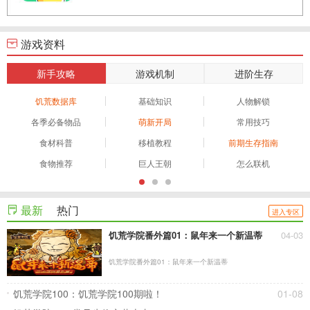
游戏资料
新手攻略
游戏机制
进阶生存
饥荒数据库
基础知识
人物解锁
各季必备物品
萌新开局
常用技巧
食材科普
移植教程
前期生存指南
食物推荐
巨人王朝
怎么联机
最新
热门
进入专区
饥荒学院番外篇01：鼠年来一个新温蒂
04-03
饥荒学院番外篇01：鼠年来一个新温蒂
饥荒学院100：饥荒学院100期啦！
01-08