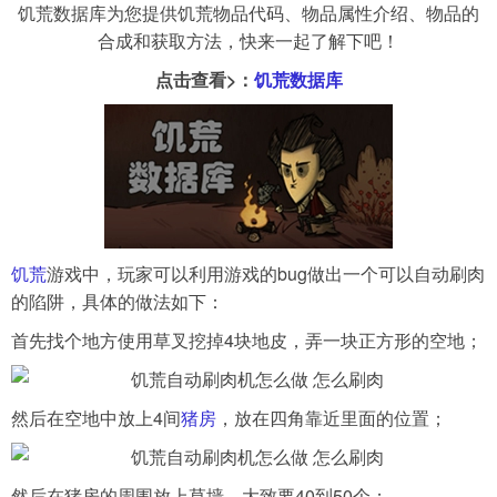
饥荒数据库为您提供饥荒物品代码、物品属性介绍、物品的
合成和获取方法，快来一起了解下吧！
导航
4399手机游戏网
点击查看>：
饥荒数据库
展开
饥荒
游戏中，玩家可以利用游戏的bug做出一个可以自动刷肉
的陷阱，具体的做法如下：
首先找个地方使用草叉挖掉4块地皮，弄一块正方形的空地；
然后在空地中放上4间
猪房
，放在四角靠近里面的位置；
然后在猪房的周围放上草墙，大致要40到50个；