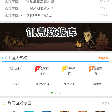
饥荒学院99：常见生物之萤火虫
01-01
饥荒学院98：一起来追姜饼人！
12-25
饥荒学院97：暴食MOD小贴士
12-18
手游人气榜
查看榜单
1
2
3
4
原神
金铲铲之战
和平精英
王者荣耀
热门游戏专区
更多+