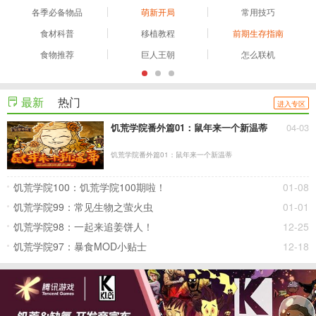
各季必备物品
萌新开局
常用技巧
食材科普
移植教程
前期生存指南
食物推荐
巨人王朝
怎么联机
最新
热门
进入专区
饥荒学院番外篇01：鼠年来一个新温蒂
04-03
饥荒学院番外篇01：鼠年来一个新温蒂
饥荒学院100：饥荒学院100期啦！
01-08
饥荒学院99：常见生物之萤火虫
01-01
饥荒学院98：一起来追姜饼人！
12-25
饥荒学院97：暴食MOD小贴士
12-18