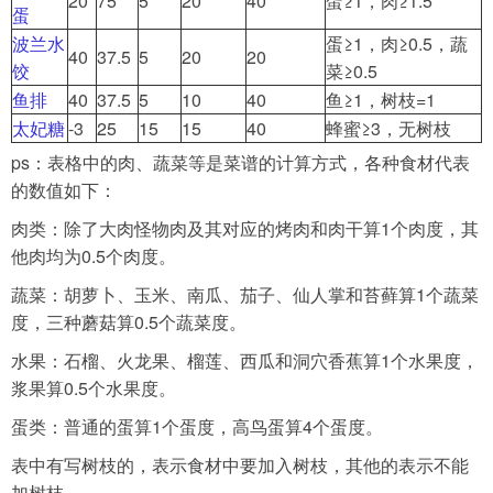
20
75
5
20
40
蛋≥1，肉≥1.5
蛋
波兰水
蛋≥1，肉≥0.5，蔬
40
37.5
5
20
20
饺
菜≥0.5
鱼排
40
37.5
5
10
40
鱼≥1，树枝=1
太妃糖
-3
25
15
15
40
蜂蜜≥3，无树枝
ps：表格中的肉、蔬菜等是菜谱的计算方式，各种食材代表
的数值如下：
肉类：除了大肉怪物肉及其对应的烤肉和肉干算1个肉度，其
他肉均为0.5个肉度。
蔬菜：胡萝卜、玉米、南瓜、茄子、仙人掌和苔藓算1个蔬菜
度，三种蘑菇算0.5个蔬菜度。
水果：石榴、火龙果、榴莲、西瓜和洞穴香蕉算1个水果度，
浆果算0.5个水果度。
蛋类：普通的蛋算1个蛋度，高鸟蛋算4个蛋度。
表中有写树枝的，表示食材中要加入树枝，其他的表示不能
加树枝。