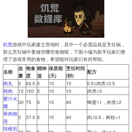
导航
4399手机游戏网
展开
饥荒
游戏中玩家建立营地时，其中一个必需品就是烹饪锅，
那么烹饪锅中要做些哪些食物呢，下面小编为新手玩家们整
理了游戏常用的食物，希望能对玩家们有所帮助。
血
饱食
精神
保质期
烹饪时间
名称
配方
量
度
值
(天)
(秒)
肉丸
3
62.5
5
10
15
0.5≤肉类≤2.5
炖肉
12
150
5
10
15
肉类≥3
蜜汁火
30
75
5
15
40
蜂蜜≥1，肉类≥2
腿
骨肉相
3
37.5
5
15
40
肉≥0.5，树枝=1
连
培根煎