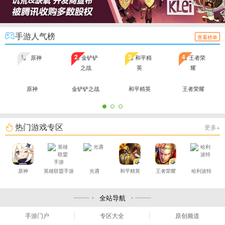
手游人气榜
查看榜单
1
2
3
4
原神
金铲铲之战
和平精英
王者荣耀
热门游戏专区
更多+
原神
英雄联盟手游
光遇
和平精英
王者荣耀
哈利波特
全站导航
手游门户
专区大全
原创频道