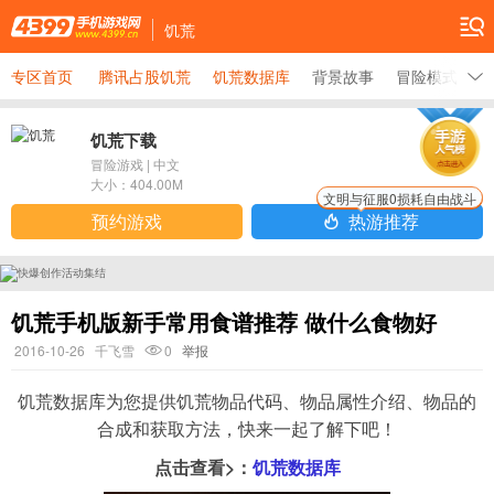
饥荒
专区首页
腾讯占股饥荒
饥荒数据库
背景故事
冒险模式大全
饥荒下载
冒险游戏
|
中文
大小：
404.00M
文明与征服0损耗自由战斗
预约游戏
热游推荐
饥荒手机版新手常用食谱推荐 做什么食物好
2016-10-26
千飞雪
0
举报
饥荒数据库为您提供饥荒物品代码、物品属性介绍、物品的
合成和获取方法，快来一起了解下吧！
点击查看>：
饥荒数据库