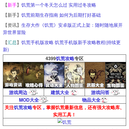
【
新手
】
饥荒第一个冬天怎么过 实用过冬攻略
【新手】
饥荒前期生存指南 如何为后期打好基础
【资讯】
生存大作《饥荒》安卓版正式上架：随时随地展开
异世界冒险
【
汇总
】
饥荒手机版攻略 饥荒手机版新手攻略教程(持续更
新)
4399
饥荒攻略
专区
游戏周边
建筑大全
游戏问答
MOD大全
物品大全
关注
饥荒攻略
专区
，
掌握饥荒最新信息，还有强大攻略库、
实用工具！