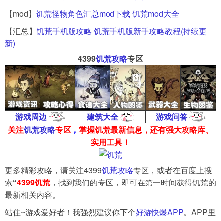
【mod】
饥荒怪物角色汇总mod下载 饥荒mod大全
【汇总】
饥荒手机版攻略 饥荒手机版新手攻略教程(持续更
新)
4399
饥荒攻略
专区
游戏周边
建筑大全
游戏问答
关注
饥荒攻略
专区
，
掌握饥荒最新信息，还有强大攻略库、
实用工具！
更多精彩攻略，请关注4399
饥荒攻略
专区，或者在百度上搜
索
“
4399饥荒
，找到我们的专区，即可在第一时间获得饥荒的
最新相关内容。
站住~游戏爱好者！我强烈建议你下个
好游快爆APP
。APP里