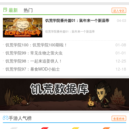
最新
热门
进入专区
饥荒学院番外篇01：鼠年来一个新温蒂
04-03
饥荒学院番外篇01：鼠年来一个新温蒂
饥荒学院100：饥荒学院100期啦！
01-08
饥荒学院99：常见生物之萤火虫
01-01
饥荒学院98：一起来追姜饼人！
12-25
饥荒学院97：暴食MOD小贴士
12-18
手游人气榜
查看榜单