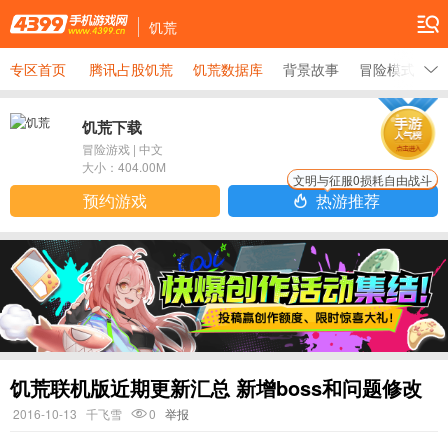
饥荒
专区首页
腾讯占股饥荒
饥荒数据库
背景故事
冒险模式大全
饥荒下载
冒险游戏
|
中文
大小：
404.00M
文明与征服0损耗自由战斗
预约游戏
热游推荐
饥荒联机版近期更新汇总 新增boss和问题修改
2016-10-13
千飞雪
0
举报