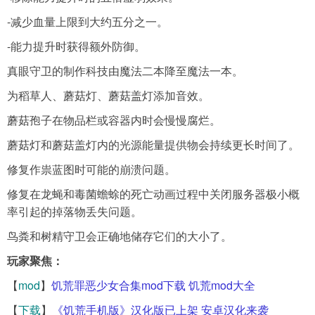
-减少血量上限到大约五分之一。
-能力提升时获得额外防御。
真眼守卫的制作科技由魔法二本降至魔法一本。
为稻草人、蘑菇灯、蘑菇盖灯添加音效。
蘑菇孢子在物品栏或容器内时会慢慢腐烂。
蘑菇灯和蘑菇盖灯内的光源能量提供物会持续更长时间了。
修复作祟蓝图时可能的崩溃问题。
修复在龙蝇和毒菌蟾蜍的死亡动画过程中关闭服务器极小概
率引起的掉落物丢失问题。
鸟粪和树精守卫会正确地储存它们的大小了。
玩家聚焦：
【
mod
】
饥荒罪恶少女合集mod下载 饥荒mod大全
【
下载
】
《饥荒手机版》汉化版已上架 安卓汉化来袭