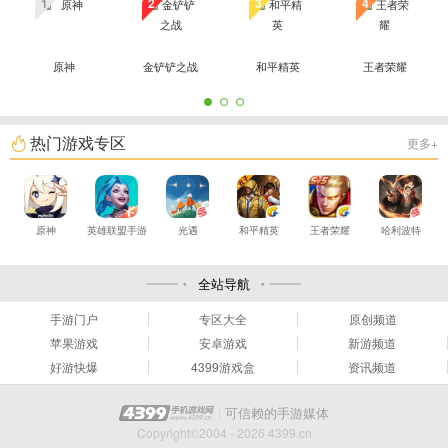
1
2
3
4
原神
金铲铲之战
和平精英
王者荣耀
热门游戏专区
更多+
原神
英雄联盟手游
光遇
和平精英
王者荣耀
哈利波特
全站导航
手游门户
专区大全
原创频道
苹果游戏
安卓游戏
新游频道
好游快爆
4399游戏盒
资讯频道
可信赖的手游媒体
Copyright©2004 - 2026 4399.cn