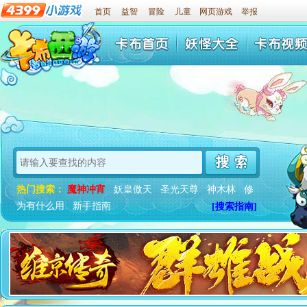
首页
益智
冒险
儿童
网页游戏
举报
热门搜索：
魔神冲宵
妖皇傲天
圣光天尊
神木林
修
为有什么用
新手指南
[搜索指南]