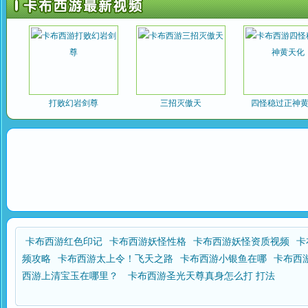
打败幻岩剑尊
三招灭傲天
四怪稳过正神
卡布西游红色印记
卡布西游妖怪性格
卡布西游妖怪资质视频
卡
频攻略
卡布西游太上令！飞天之路
卡布西游小银鱼在哪
卡布西
西游上清宝玉在哪里？
卡布西游圣光天尊真身怎么打 打法