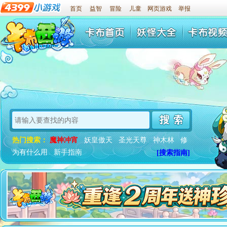
首页
益智
冒险
儿童
网页游戏
举报
热门搜索：
魔神冲宵
妖皇傲天
圣光天尊
神木林
修
为有什么用
新手指南
[搜索指南]