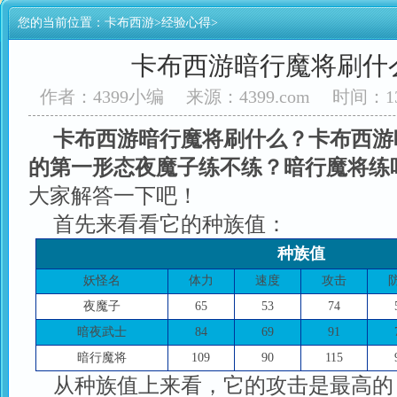
您的当前位置：
卡布西游
>
经验心得
>
卡布西游暗行魔将刷什
作者：4399小编
来源：4399.com
时间：13
卡布西游暗行魔将刷什么？卡布西游
的第一形态夜魔子练不练？暗行魔将练
大家解答一下吧！
首先来看看它的种族值：
种族值
妖怪名
体力
速度
攻击
夜魔子
65
53
74
暗夜武士
84
69
91
暗行魔将
109
90
115
从种族值上来看，它的攻击是最高的