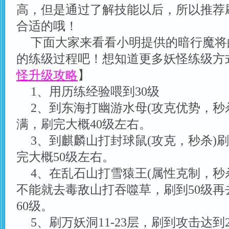
高，但是通过了解技能以后，所以推荐
合适的哦！
下面大家来看看小明提供的暗行魔将
的练级过程吧！想知道更多妖怪练级方
怪升级攻略
】
1、用历练经验喂到30级
2、到东海打幽游水母(攻克优势，秒
满，刷完大概40级左右。
3、到麒麟山打封球鼠(攻克，秒杀)
完大概50级左右。
4、在乱石山打雪猿王(属性克制，秒
不能就去毒敌山打吞噬草，刷到50级再
60级。
5、刷万妖洞11-23层，刷到攻击达到2