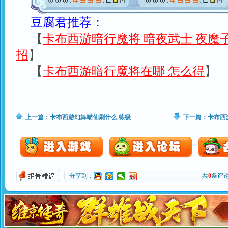
豆腐君推荐：
【
卡布西游暗行魔将 暗夜武士 夜魔
招
】
【
卡布西游暗行魔将在哪 怎么得
】
上一篇：
卡布西游幻舞喵仙刷什么 练级
下一篇：
卡布西
分享到：
共
0
条评