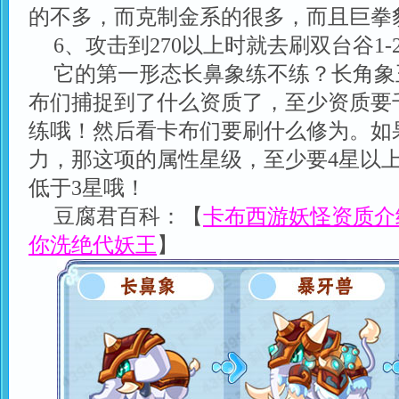
的不多，而克制金系的很多，而且巨拳
6、攻击到270以上时就去刷双台谷1
它的第一形态长鼻象练不练？长角象
布们捕捉到了什么资质了，至少资质要
练哦！然后看卡布们要刷什么修为。如
力，那这项的属性星级，至少要4星以
低于3星哦！
豆腐君百科：【
卡布西游妖怪资质介
你洗绝代妖王
】