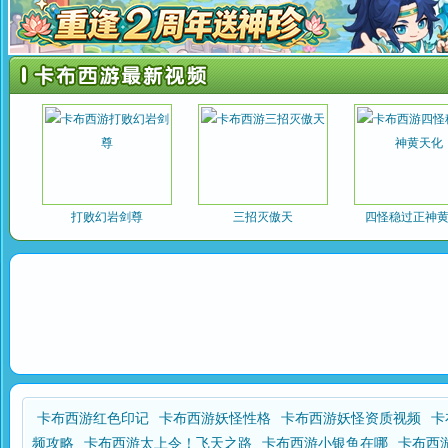
打败幻岩剑尊
三招灭傲天
四怪稳过正神
卡布西游红色印记
卡布西游妖怪性格
卡布西游妖怪资质视频
卡
频攻略
卡布西游太上令！飞天之路
卡布西游小银鱼在哪
卡布西