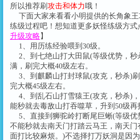
所以推荐刷
攻击和体力
哦！
下面大家来看看小明提供的长角象王
练级过程吧！想知道更多妖怪练级方式
升级攻略
】
1、用历练经验喂到30级。
2、到七绝山打大田鼠(等级优势，秒
满，刷完大概40级左右。
3、到麒麟山打封球鼠(攻克，秒杀)
完大概45级左右。
4、到乱石山打雪猿王(攻克，秒杀)，
能秒就去毒敌山打吞噬草，升到50级再
5、直接到狮驼岭打断尾巨蜥(等级优
不能秒就去南天门打踏云马王，南天门
面打比较麻烦。)不选择打万妖洞是因