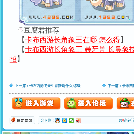
豆腐君推荐
【
卡布西游长角象王在哪 怎么得
】
【
卡布西游长角象王 暴牙兽 长鼻象
招
】
上一篇：
卡布西游飞天生肖猪刷什么 练级
下一篇：
卡布西
分享到：
共
0
条评