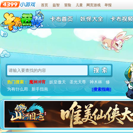
首页
益智
冒险
儿童
网页游戏
举报
热门搜索：
魔神冲宵
妖皇傲天
圣光天尊
神木林
修
为有什么用
新手指南
[搜索指南]