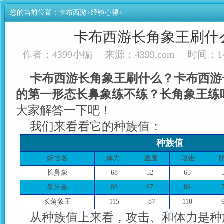
您的当前位置：
卡布西游
>
经验心得
>
卡布西游长角象王刷什
作者：4399小编
来源：4399.com
时间：14
卡布西游长角象王刷什么？卡布西游
的第一形态长鼻象练不练？长角象王练
大家解答一下吧！
我们来看看它的种族值：
种族值
妖怪名
体力
速度
攻击
长鼻象
68
52
65
暴牙兽
88
67
86
长角象王
115
87
110
从种族值上来看，攻击、和体力是种