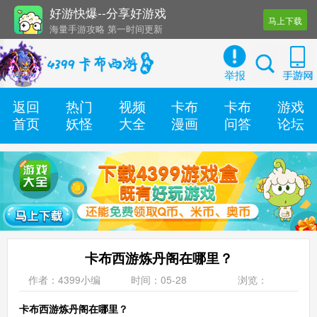
好游快爆--分享好游戏
马上下载
海量手游攻略 第一时间更新
还有几十款实用辅助工具
举报
返回
热门
视频
卡布
卡布
游戏
首页
妖怪
大全
漫画
问答
论坛
卡布西游炼丹阁在哪里？
作者：4399小编
时间：05-28
浏览：
卡布西游炼丹阁在哪里？