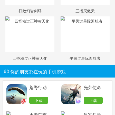
打败幻岩剑尊
三招灭傲天
卡布西游手机版
搜
手
四怪稳过正神黄天化
平民过星际巡航者
你的朋友都在玩的手机游戏
荒野行动
光荣使命
下载
下载
王者荣耀
皇室战争