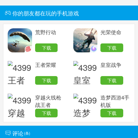
你的朋友都在玩的手机游戏
荒野行动
光荣使命
下载
下载
王者荣耀
皇室战争
下载
下载
穿越火线枪
造梦西游4手
战王者
机版
下载
下载
评论
(
条)