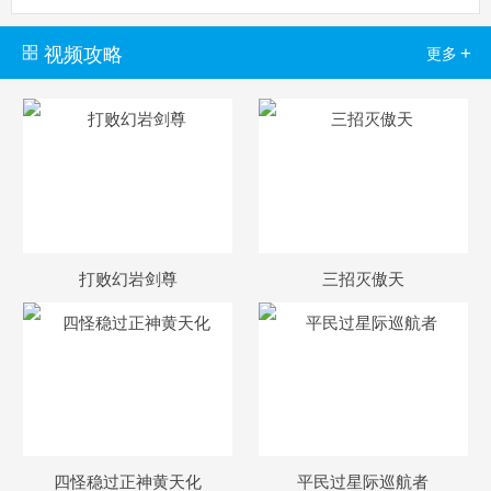
视频攻略
+
更多
卡布西游手机版
搜
手
打败幻岩剑尊
三招灭傲天
四怪稳过正神黄天化
平民过星际巡航者