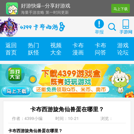
好游快爆--分享好游戏
马上下载
海量手游攻略 第一时间更新
还有几十款实用辅助工具
举报
返回
热门
视频
卡布
卡布
游戏
首页
妖怪
大全
漫画
问答
论坛
卡布西游旋角仙兽蛋在哪里？
作者：4399小编
时间：10-21
浏览：
卡布西游旋角仙兽蛋在哪里？