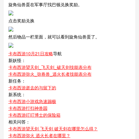
旋角仙兽蛋在军事厅找巴顿兑换奖励。
点击奖励兑换
然后物品一栏里面，就可以看到旋角仙兽蛋了。
卡布西游10月21日攻略
导航
新妖怪：
卡布西游望天剑_飞天剑_破天剑技能表分布
卡布西游弥火_弥卷兽_逍火长者技能表分布
新任务：
卡布西游逝去的与留下的
新系统：
卡布西游小游戏急速蹦极
卡布西游打扫神兽园
卡布西游叮叮博士的保险箱
相关问答：
卡布西游望天剑 飞天剑 破天剑在哪里怎么得？
卡布西游弥火 逍火长者在哪里？