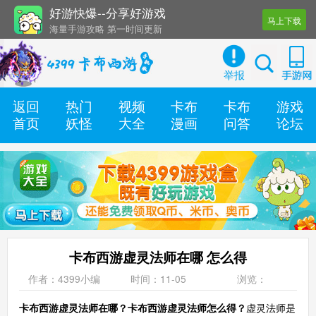
好游快爆--分享好游戏
马上下载
海量手游攻略 第一时间更新
还有几十款实用辅助工具
举报
返回
热门
视频
卡布
卡布
游戏
首页
妖怪
大全
漫画
问答
论坛
卡布西游虚灵法师在哪 怎么得
作者：4399小编
时间：11-05
浏览：
卡布西游虚灵法师在哪？卡布西游虚灵法师怎么得？
虚灵法师是