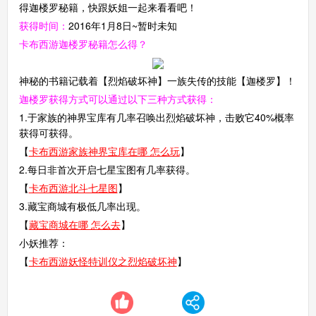
得迦楼罗秘籍，快跟妖姐一起来看看吧！
获得时间：
2016年1月8日
~暂时未知
卡布西游迦楼罗秘籍怎么得？
神秘的书籍记载着【烈焰破坏神】一族失传的技能【迦楼罗】！
迦楼罗
获得方式可以通过以下三种方式获得：
1.于家族的神界宝库有几率召唤出烈焰破坏神，击败它40%概率
获得可获得。
【
卡布西游家族神界宝库在哪 怎么玩
】
2.每日非首次开启七星宝图有几率获得。
【
卡布西游北斗七星图
】
3.藏宝商城有极低几率出现。
【
藏宝商城在哪 怎么去
】
小妖推荐：
【
卡布西游妖怪特训仪之烈焰破坏神
】