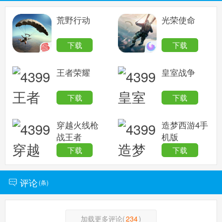
荒野行动
光荣使命
下载
下载
王者荣耀
皇室战争
下载
下载
穿越火线枪
造梦西游4手
战王者
机版
下载
下载
评论
(
条)
加载更多评论(
234
)