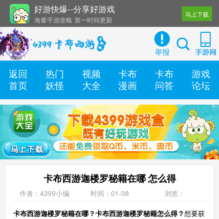
好游快爆--分享好游戏
马上下载
海量手游攻略 第一时间更新
还有几十款实用辅助工具
举报
返回
热门
视频
卡布
卡布
游戏
首页
妖怪
大全
漫画
问答
论坛
卡布西游迦楼罗秘籍在哪 怎么得
作者：4399小编
时间：01-08
浏览：
卡布西游迦楼罗秘籍在哪？卡布西游迦楼罗秘籍怎么得？
想要获