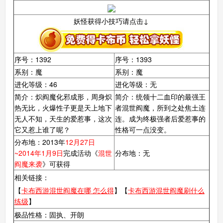
妖怪获得小技巧请点击↓
序号：1392
序号：1393
系别：魔
系别：魔
进化等级：46
进化等级：无
简介：炽阎魔化邪成形，周身炽
简介：统领十二血印的最强王
热无比，火爆性子更是天上地下
者混世阎魔，所到之处焦土连
无人不知，天生的爱惹事，这次
连。成为终极强者后爱惹事的
它又惹上谁了呢？
性格可一点没变。
分布地：2013年
12月27日
~2014年1月9日
完成活动《
混世
分布地：无
阎魔来袭
》可获得
相关链接：
【
卡布西游混世阎魔在哪 怎么得
】【
卡布西游混世阎魔刷什么
练级
】
极品性格：固执、开朗