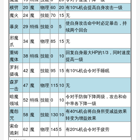
横劈
20
魔
物理
60
20
有10%机会提高自身攻击一级
魔火
24
魔
技能
70
15
无
卡布西游手机版
搜
手
使自身攻击命中时必定暴击，持
暴戾
29
特殊
技能
0
5
续两个回合
邪魔
34
魔
物理
85
15
无
爪
重铸
回复自身最大HP的1/3，同时速度
38
特殊
技能
0
10
魔体
提高一级
罗刹
42
魔
技能
95
15
有10%机会令对手睡眠
摄魂
森罗
47
魔
物理
115
10
无
一击
暗魔
令对手防御下降两级，攻击和命
52
特殊
技能
0
10
领域
中率各下降一级
魔怨
有40%机会将自身所受减益效果
58
魔
技能
130
10
咒
转变为增益效果
索命
62
魔
物理
145
5
有20%机会令对手疲劳
诡刺