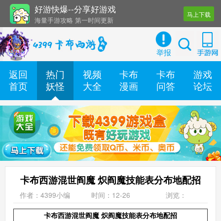
好游快爆--分享好游戏
马上下载
海量手游攻略 第一时间更新
还有几十款实用辅助工具
举报
返回
热门
视频
卡布
卡布
游戏
首页
妖怪
大全
漫画
问答
论坛
卡布西游混世阎魔 炽阎魔技能表分布地配招
作者：4399小编
时间：12-26
浏览：
卡布西游混世阎魔 炽阎魔技能表分布地配招