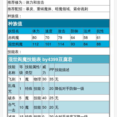
推荐修为：体力和攻击
推荐配招：暴戾、重铸魔体、暗魔领域、索命诡刺
种族值：
种族值
妖怪名
体力
速度
攻击
防御
法术
抗性
赤阎魔
80
70
79
64
58
61
混世阎魔
112
101
114
93
84
88
技能表：
混世阎魔技能表 by4399豆腐君
技能
等
技能属性/
威
PP
技能描述
名称
级
类型
力
飞刺
1
魔
物理
30
35
无
乱魂
1
特殊
技能
0
20
降低对手防御一级
咒
破杀
5
魔
技能
40
25
无
合气
10
魔
技能
50
20
无
一击
减速
15
特殊
技能
0
20
令对手速度下降一级