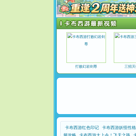
打败幻岩剑尊
三招灭
卡布西游红色印记
卡布西游妖怪性格
频攻略
卡布西游太上令！飞天之路