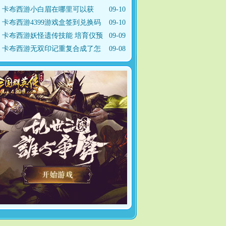
求
卡布西游小白眉在哪里可以获
09-10
得？
卡布西游4399游戏盒签到兑换码
09-10
如
卡布西游妖怪遗传技能 培育仪预
09-09
卡布西游无双印记重复合成了怎
09-08
么