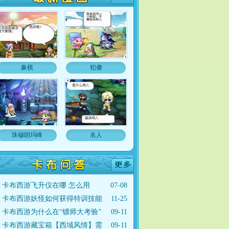
象棋
犯傻
珠穆朗玛峰
名人
卡布西游飞升仪在哪 怎么用
07-08
卡布西游妖怪如何获得特训技能
11-25
卡布西游为什么在“镖师大考验”
09-11
卡布西游藏宝箱【西域风情】需
09-11