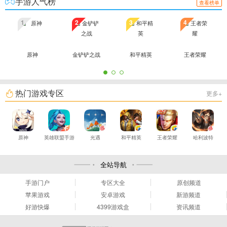
手游人气榜
查看榜单
1
2
3
4
原神
金铲铲之战
和平精英
王者荣耀
热门游戏专区
更多+
原神
英雄联盟手游
光遇
和平精英
王者荣耀
哈利波特
全站导航
手游门户
专区大全
原创频道
苹果游戏
安卓游戏
新游频道
好游快爆
4399游戏盒
资讯频道