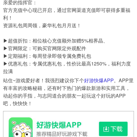
亲爱的指挥官：
官方充值中心现已开启，通过官网渠道充值即可获得多重福
导航
利！
4399手机游戏网
资源礼包周周领，豪华礼包月月送！
▶超值折扣：相位核心充值额外加赠5%相界晶、
▶官网限定：可购买官网限定外观配件
▶定期福利：每周登录即领专属免费礼包
▶优惠礼包：专属优惠礼包，性价比最高1250%，福利力度
拉满
站住~游戏爱好者！我强烈建议你下个
好游快爆APP
。APP里
有丰富的攻略秘籍，还有时下热门的爆款新游和实用工具，
动起你的手指，与志同道合的朋友一起玩这个好玩的APP
吧，快快快！