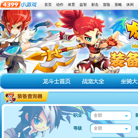
首页
动作
体育
益智
射击
冒险
策略
休闲
职业
全部
等级
全部