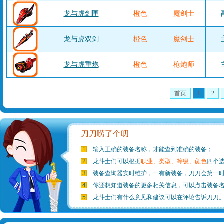
龙与虎剑匣
橙色
魔剑士
龙与虎双剑
橙色
魔剑士
龙与虎重炮
橙色
枪炮师
首页
1
2
刀刀唠了个叨
1
输入正确的装备名称，才能查到准确的装备；
2
龙斗士们可以根据
职业、类型、等级、颜色
四个
3
装备查询器实时维护，一有新装备，刀刀会第一
4
你还想知道装备的更多相关信息，可以点击装备
5
龙斗士们有什么意见和建议可以在评论告诉刀刀