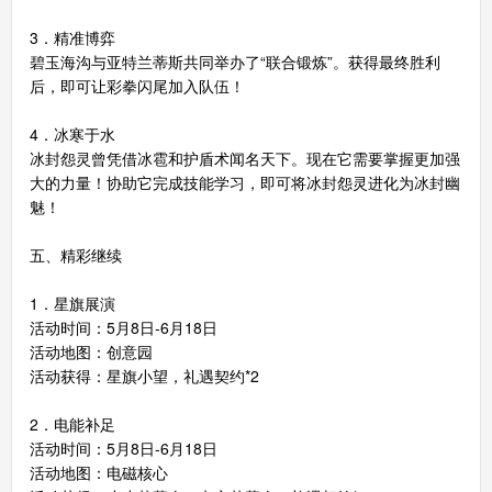
3．精准博弈
碧玉海沟与亚特兰蒂斯共同举办了“联合锻炼”。获得最终胜利
后，即可让彩拳闪尾加入队伍！
4．冰寒于水
冰封怨灵曾凭借冰雹和护盾术闻名天下。现在它需要掌握更加强
大的力量！协助它完成技能学习，即可将冰封怨灵进化为冰封幽
魅！
五、精彩继续
1．星旗展演
活动时间：5月8日-6月18日
活动地图：创意园
活动获得：星旗小望，礼遇契约*2
2．电能补足
活动时间：5月8日-6月18日
活动地图：电磁核心