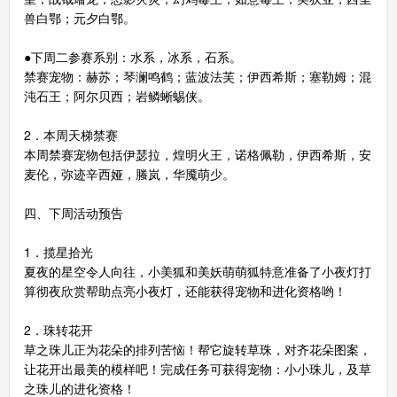
兽白鄂；元夕白鄂。
●下周二参赛系别：水系，冰系，石系。
禁赛宠物：赫苏；琴澜鸣鹤；蓝波法芙；伊西希斯；塞勒姆；混
沌石王；阿尔贝西；岩鳞蜥蜴侠。
2．本周天梯禁赛
本周禁赛宠物包括伊瑟拉，煌明火王，诺格佩勒，伊西希斯，安
麦伦，弥迹辛西娅，螣岚，华魇萌少。
四、下周活动预告
1．揽星拾光
夏夜的星空令人向往，小美狐和美妖萌萌狐特意准备了小夜灯打
算彻夜欣赏帮助点亮小夜灯，还能获得宠物和进化资格哟！
2．珠转花开
草之珠儿正为花朵的排列苦恼！帮它旋转草珠，对齐花朵图案，
让花开出最美的模样吧！完成任务可获得宠物：小小珠儿，及草
之珠儿的进化资格！