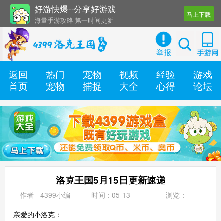
好游快爆--分享好游戏
马上下载
海量手游攻略 第一时间更新
还有几十款实用辅助工具
举报
返回
热门
宠物
视频
经验
游戏
首页
宠物
捕捉
大全
心得
论坛
洛克王国5月15日更新速递
作者：4399小编
时间：05-13
浏览：
亲爱的小洛克：