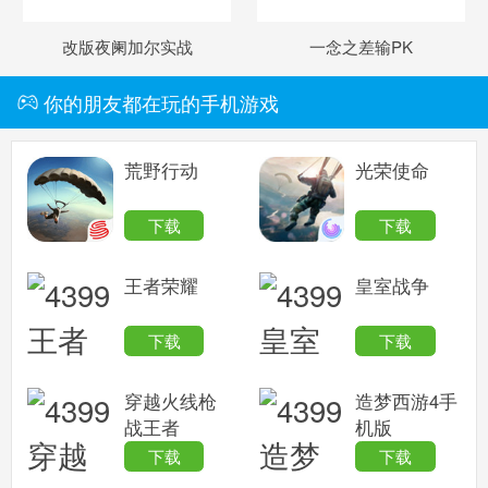
改版夜阑加尔实战
一念之差输PK
你的朋友都在玩的手机游戏
荒野行动
光荣使命
下载
下载
王者荣耀
皇室战争
下载
下载
穿越火线枪
造梦西游4手
战王者
机版
下载
下载