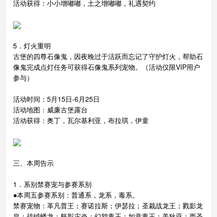
活动获得：小小增嘟嘟，土之增嘟嘟，礼遇契约
5．灯火重明
古堡的四尊石像鬼，因夜晚过于活跃而忘记了守护灯火，帮助石
像鬼完成点灯任务可获得石像鬼系列宠物。（活动仅限VIP用户
参与）
活动时间：5月15日-6月25日
活动地图：威廉古堡露台
活动获得：奥丁，瓦尔基利亚，布拉琪，伊童
三、本周告示
1．系别禁赛宠与参赛系别
●本周五参赛系别：普通系，龙系，毒系。
禁赛宠物：革凡普王；赛诺拉斯；伊瑟拉；圣裁战龙王；戮影龙
皇；战钺蟠龙；怒影灾炎；幻鸩毒王；如意毒王；美狄亚；西圣