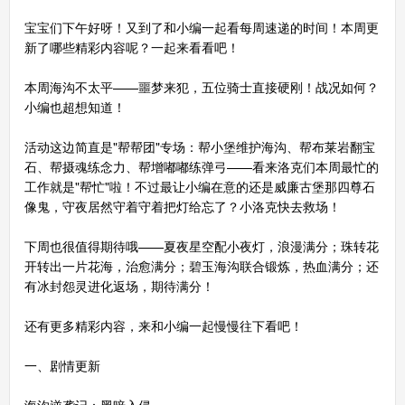
宝宝们下午好呀！又到了和小编一起看每周速递的时间！本周更
新了哪些精彩内容呢？一起来看看吧！
本周海沟不太平——噩梦来犯，五位骑士直接硬刚！战况如何？
小编也超想知道！
活动这边简直是"帮帮团"专场：帮小堡维护海沟、帮布莱岩翻宝
石、帮摄魂练念力、帮增嘟嘟练弹弓——看来洛克们本周最忙的
工作就是"帮忙"啦！不过最让小编在意的还是威廉古堡那四尊石
像鬼，守夜居然守着守着把灯给忘了？小洛克快去救场！
下周也很值得期待哦——夏夜星空配小夜灯，浪漫满分；珠转花
开转出一片花海，治愈满分；碧玉海沟联合锻炼，热血满分；还
有冰封怨灵进化返场，期待满分！
还有更多精彩内容，来和小编一起慢慢往下看吧！
一、剧情更新
海沟逆袭记：黑暗入侵