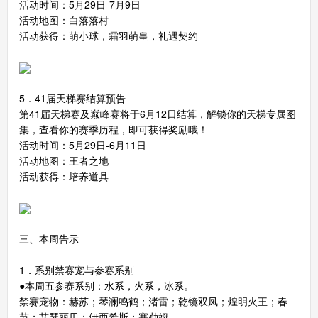
活动时间：5月29日-7月9日
活动地图：白落落村
活动获得：萌小球，霜羽萌皇，礼遇契约
5．41届天梯赛结算预告
第41届天梯赛及巅峰赛将于6月12日结算，解锁你的天梯专属图
集，查看你的赛季历程，即可获得奖励哦！
活动时间：5月29日-6月11日
活动地图：王者之地
活动获得：培养道具
三、本周告示
1．系别禁赛宠与参赛系别
●本周五参赛系别：水系，火系，冰系。
禁赛宠物：赫苏；琴澜鸣鹤；渚雷；乾镜双凤；煌明火王；春
节；艾瑟丽贝；伊西希斯；塞勒姆。