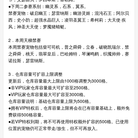
●下周二参赛系别：幽灵系，石系，翼系。
禁赛宠物：破启幽王；瑟雷纳斯；幽游灵姬；混沌石王；阿尔贝
西；史小韵；超强水晶巨人；凌羽圣翼王；希柯莉；大天使·疾
风；神圣大天使；梦魇猪蜻蜓。
2．本周天梯禁赛
本周禁赛宠物包括柴可司机，普之舜舜，立春，破晓凯瑞尔，禁
之舜舜，桃夭，翡翠皇后，巴哈姆特，琴澜鸣鹤，织魇帅帅，赛
诺拉斯，瑟雷纳斯。
3．仓库容量可扩容上限调整
更新后，仓库容量最大上限由1000格调整为3000格。
●非VIP玩家仓库容量最大可扩容至2500格。
●VIP玩家仓库容量最大可扩容至3000格。
仓库容量说明：基础仓库容量上限为500格。
●拥有VIP特权后，仓库容量上限将会在已有容量基础上，额外免
费获得500格容量。
●若VIP特权到期，将不可再使用特权额外扩容的500格。已使用
位置的宠物仍可正常带走/放生，但不可再放入。