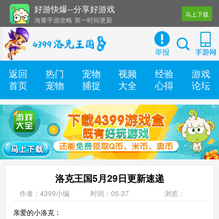
好游快爆--分享好游戏
马上下载
海量手游攻略 第一时间更新
还有几十款实用辅助工具
举报
返回
热门
宠物
视频
经验
游戏
首页
宠物
捕捉
大全
心得
论坛
洛克王国5月29日更新速递
作者：4399小编
时间：05-27
浏览：
亲爱的小洛克：