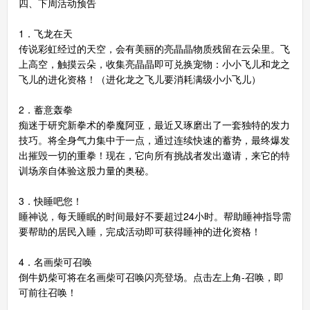
四、下周活动预告
1．飞龙在天
传说彩虹经过的天空，会有美丽的亮晶晶物质残留在云朵里。飞
上高空，触摸云朵，收集亮晶晶即可兑换宠物：小小飞儿和龙之
飞儿的进化资格！（进化龙之飞儿要消耗满级小小飞儿）
2．蓄意轰拳
痴迷于研究新拳术的拳魔阿亚，最近又琢磨出了一套独特的发力
技巧。将全身气力集中于一点，通过连续快速的蓄势，最终爆发
出摧毁一切的重拳！现在，它向所有挑战者发出邀请，来它的特
训场亲自体验这股力量的奥秘。
3．快睡吧您！
睡神说，每天睡眠的时间最好不要超过24小时。帮助睡神指导需
要帮助的居民入睡，完成活动即可获得睡神的进化资格！
4．名画柴可召唤
倒牛奶柴可将在名画柴可召唤闪亮登场。点击左上角-召唤，即
可前往召唤！