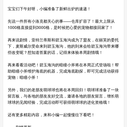
宝宝们下午好呀，小编准备了新鲜出炉的速递！
先说一件所有小洛克都关心的事——仓库扩容了！最大上限从
1000格直接提到3000格，是时候把心爱的宠物都接回家了！
再来说剧情，亚特兰蒂斯和碧玉海沟成为了盟友，在丽芙的委托
下，麦斯威尔受命来到碧玉海沟，他的到来会给碧玉海沟带来哪
些改变呢？想知道答案的话，记得来体验本周剧情哦！
再来看看活动吧！碧玉海沟的暗瞳小斧将在本周正式登场啦！帮
助暗瞳小斧维护海底的机器，完成海底勘探，即可完成活动获得
宠物：暗瞳小斧！
另外，我们的老朋友萌球球也将在本周回归！萌球球准备了一块
留言板，与各地的朋友友好交流，邀请各地的朋友留言，增长萌
球球的见闻经验，完成活动即可获得萌球球的进化资格哦！
还有更多精彩内容，来和小编一起慢慢往下看吧！
一、剧情更新