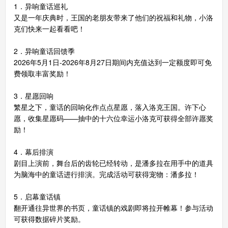
1．异响童话巡礼
又是一年庆典时，王国的老朋友带来了他们的祝福和礼物，小洛
克们快来一起看看吧！
2．异响童话回馈季
2026年5月1日-2026年8月27日期间内充值达到一定额度即可免
费领取丰富奖励！
3．星愿回响
繁星之下，童话的回响化作点点星愿，落入洛克王国。许下心
愿，收集星愿码——抽中的十六位幸运小洛克可获得全部许愿奖
励！
4．幕后排演
剧目上演前，舞台后的齿轮已经转动，是潘多拉在用手中的道具
为脑海中的童话进行排演。完成活动可获得宠物：潘多拉！
5．启幕童话镇
翻开通往异世界的书页，童话镇的戏剧即将拉开帷幕！参与活动
可获得数据碎片奖励。