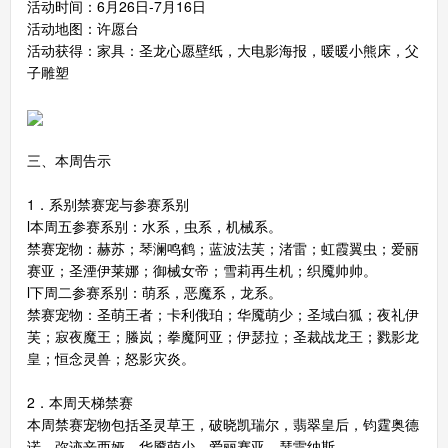
活动时间：6月26日-7月16日
活动地图：许愿台
活动获得：家具：圣龙心愿壁纸，大电影海报，暖暖小熊床，父
子雕塑
三、本周告示
1．系别禁赛宠与参赛系别
l本周五参赛系别：水系，虫系，机械系。
禁赛宠物：赫苏；琴澜鸣鹤；蓝波法芙；渚雷；虹霞翼虫；爱丽
赛亚；圣湮伊莱娜；御械女帝；雪莉再生机；织魇帅帅。
l下周二参赛系别：萌系，恶魔系，龙系。
禁赛宠物：圣萌王者；卡利俄珀；华魇萌少；圣域白狐；夜礼伊
芙；寂夜魔王；螣岚；拳魔阿亚；伊瑟拉；圣裁战龙王；戮影龙
皇；恒念灵兽；怒影灾炎。
2．本周天梯禁赛
本周禁赛宠物包括圣灵草王，破晓凯瑞尔，翡翠皇后，钧霆奥德
诺，弥迹辛西娅，华魇萌少，爱丽赛亚，瑟雷纳斯。