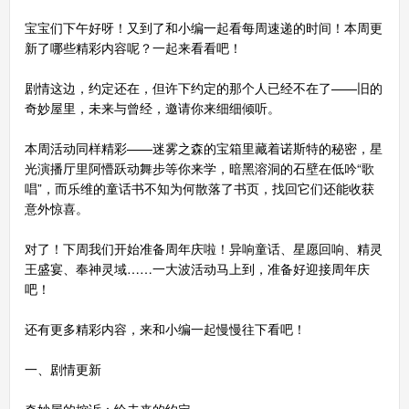
宝宝们下午好呀！又到了和小编一起看每周速递的时间！本周更
新了哪些精彩内容呢？一起来看看吧！
剧情这边，约定还在，但许下约定的那个人已经不在了——旧的
奇妙屋里，未来与曾经，邀请你来细细倾听。
本周活动同样精彩——迷雾之森的宝箱里藏着诺斯特的秘密，星
光演播厅里阿懵跃动舞步等你来学，暗黑溶洞的石壁在低吟“歌
唱”，而乐维的童话书不知为何散落了书页，找回它们还能收获
意外惊喜。
对了！下周我们开始准备周年庆啦！异响童话、星愿回响、精灵
王盛宴、奉神灵域……一大波活动马上到，准备好迎接周年庆
吧！
还有更多精彩内容，来和小编一起慢慢往下看吧！
一、剧情更新
奇妙屋的控诉：给未来的约定