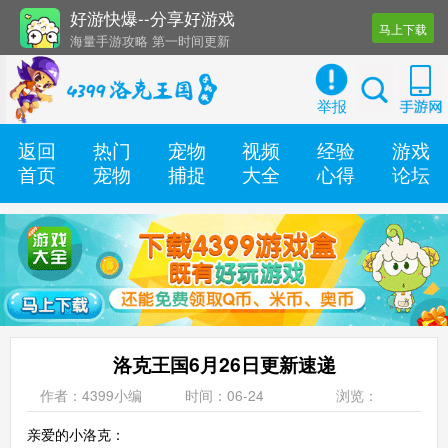
好游快爆--分享好游戏
马上下载
海量手游攻略 第一时间更新
还有几十款实用辅助工具
举报
返回
热门
宠物
视频
经验
游戏
首页
宠物
捕捉
大全
心得
论坛
洛克王国6月26日更新速递
作者：4399小编
时间：06-24
浏览：
亲爱的小洛克：