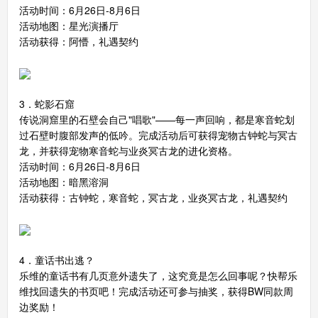
活动时间：6月26日-8月6日
活动地图：星光演播厅
活动获得：阿懵，礼遇契约
洛克王国手机版
搜
手
3．蛇影石窟
传说洞窟里的石壁会自己"唱歌"——每一声回响，都是寒音蛇划
过石壁时腹部发声的低吟。完成活动后可获得宠物古钟蛇与冥古
龙，并获得宠物寒音蛇与业炎冥古龙的进化资格。
活动时间：6月26日-8月6日
活动地图：暗黑溶洞
活动获得：古钟蛇，寒音蛇，冥古龙，业炎冥古龙，礼遇契约
4．童话书出逃？
乐维的童话书有几页意外遗失了，这究竟是怎么回事呢？快帮乐
维找回遗失的书页吧！完成活动还可参与抽奖，获得BW同款周
边奖励！