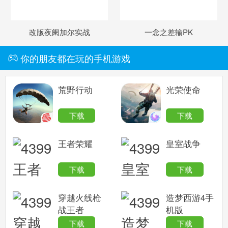
改版夜阑加尔实战
一念之差输PK
你的朋友都在玩的手机游戏
荒野行动
光荣使命
下载
下载
王者荣耀
皇室战争
下载
下载
穿越火线枪
造梦西游4手
战王者
机版
下载
下载