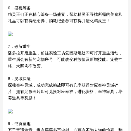
6．盛宴筹备
精灵王们正在精心筹备一场盛宴，帮助精灵王寻找所需的美食和
礼品可以获得纪念券，消耗纪念券可获得并进化精灵王！
7．破茧重生
潘多拉开启重生，前往实验工坊爱因斯坦处即可打开重生活动，
重生后会有新的宠物序号，可能改变种族值及新增技能。宠物性
格、天赋均不改变。
8．灵域探险
探秘奉神灵域，成功完成挑战即可有几率获得对应奉神灵域碎
片，拥有足够碎片即可兑换对应奉神，进化资格，奉神家具，培
养道具等奖励！
9．书页童趣
万千童话篇章，纵有层层书页尘封，亦藏有不为人知的惊喜。翻