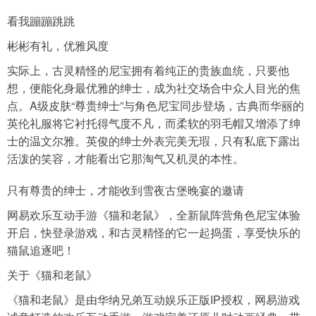
看我蹦蹦跳跳
彬彬有礼，优雅风度
实际上，古灵精怪的尼宝拥有着纯正的贵族血统，只要他
想，便能化身最优雅的绅士，成为社交场合中众人目光的焦
点。A级皮肤“尊贵绅士”与角色尼宝同步登场，古典而华丽的
英伦礼服将它衬托得气度不凡，而柔软的羽毛帽又增添了绅
士的温文尔雅。英俊的绅士外表完美无瑕，只有私底下露出
活泼的笑容，才能看出它那淘气又机灵的本性。
只有尊贵的绅士，才能收到雪夜古堡晚宴的邀请
网易欢乐互动手游《猫和老鼠》，全新鼠阵营角色尼宝体验
开启，快登录游戏，和古灵精怪的它一起捣蛋，享受快乐的
猫鼠追逐吧！
关于《猫和老鼠》
《猫和老鼠》是由华纳兄弟互动娱乐正版IP授权，网易游戏