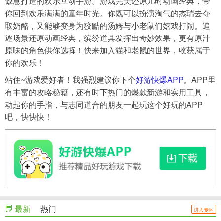
诚意打造的欢乐互动手游。游戏完美还原儿时动画经典，带
你回到欢乐满满的童年时光。你既可以扮演淘气的杰瑞去夺
取奶酪，又能够变身为狡黠的汤姆与小老鼠们嬉戏打闹。追
逐场景还原动画经典，缤纷道具发挥出奇妙效果，更有原汁
原味的角色供你选择！快来加入猫和老鼠的世界，收获属于
你的欢乐！
站住~游戏爱好者！我强烈建议你下个
好游快爆APP
。APP里
有丰富的攻略秘籍，还有时下热门的爆款新游和实用工具，
动起你的手指，与志同道合的朋友一起玩这个好玩的APP
吧，快快快！
最新
热门
进入专区