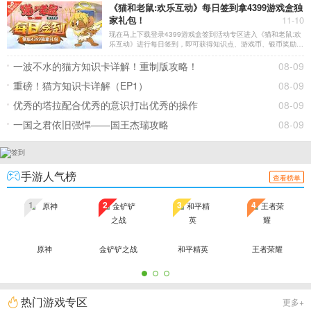
《猫和老鼠:欢乐互动》每日签到拿4399游戏盒独
家礼包！
11-10
现在马上下载登录4399游戏盒签到活动专区进入《猫和老鼠:欢
乐互动》进行每日签到，即可获得知识点、游戏币、银币奖励~
(到游戏盒，下载更新4399《猫和老鼠:欢乐互动》版本才可以兑
换该奖励)。
一波不水的猫方知识卡详解！重制版攻略！
08-09
重磅！猫方知识卡详解（EP1）
08-09
优秀的塔拉配合优秀的意识打出优秀的操作
08-09
一国之君依旧强悍——国王杰瑞攻略
08-09
手游人气榜
查看榜单
1
2
3
4
原神
金铲铲之战
和平精英
王者荣耀
热门游戏专区
更多+