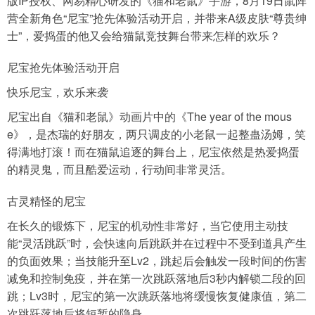
版IP授权、网易精心研发的《猫和老鼠》手游，8月19日鼠阵
营全新角色“尼宝”抢先体验活动开启，并带来A级皮肤“尊贵绅
士”，爱捣蛋的他又会给猫鼠竞技舞台带来怎样的欢乐？
导航
4399手机游戏网
尼宝抢先体验活动开启
展开
快乐尼宝，欢乐来袭
尼宝出自《猫和老鼠》动画片中的《The year of the mous
e》，是杰瑞的好朋友，两只调皮的小老鼠一起整蛊汤姆，笑
得满地打滚！而在猫鼠追逐的舞台上，尼宝依然是热爱捣蛋
的精灵鬼，而且酷爱运动，行动间非常灵活。
古灵精怪的尼宝
在长久的锻炼下，尼宝的机动性非常好，当它使用主动技
能“灵活跳跃”时，会快速向后跳跃并在过程中不受到道具产生
的负面效果；当技能升至Lv2，跳起后会触发一段时间的伤害
减免和控制免疫，并在第一次跳跃落地后3秒内解锁二段的回
跳；Lv3时，尼宝的第一次跳跃落地将缓慢恢复健康值，第二
次跳跃落地后将短暂的隐身。