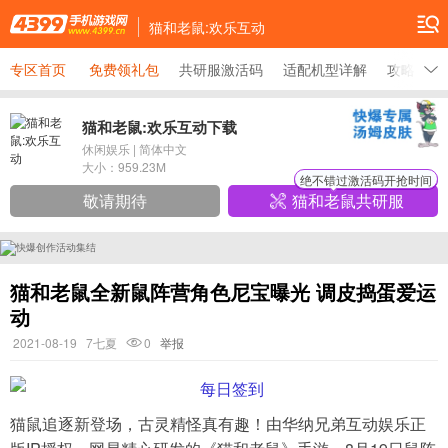
猫和老鼠:欢乐互动
专区首页
免费领礼包
共研服激活码
适配机型详解
攻略大全
猫和老鼠:欢乐互动下载
休闲娱乐
|
简体中文
大小：
959.23M
绝不错过激活码开抢时间
敬请期待
猫和老鼠共研服
猫和老鼠全新鼠阵营角色尼宝曝光 调皮捣蛋爱运
动
2021-08-19
7七夏
0
举报
猫鼠追逐新登场，古灵精怪真有趣！由华纳兄弟互动娱乐正