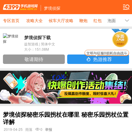
梦境侦探
专区首页
攻略大全
候车大厅攻略
鞭炮
红包
泡面
充电
梦境侦探下载
益智游戏
|
简体中文
大小：
151.08M
文明与征服0损耗自由战斗
敬请期待
热游推荐
梦境侦探秘密乐园拐杖在哪里 秘密乐园拐杖位置
详解
2019-04-25
雨落
0
举报