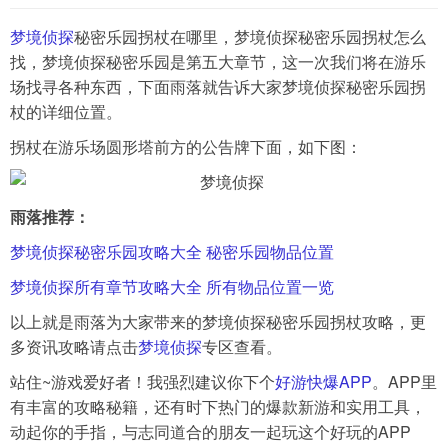
梦境侦探
秘密乐园拐杖在哪里，梦境侦探秘密乐园拐杖怎么
导航
找，梦境侦探秘密乐园是第五大章节，这一次我们将在游乐
4399手机游戏网
场找寻各种东西，下面雨落就告诉大家梦境侦探秘密乐园拐
展开
杖的详细位置。
拐杖在游乐场圆形塔前方的公告牌下面，如下图：
雨落推荐：
梦境侦探秘密乐园攻略大全 秘密乐园物品位置
梦境侦探所有章节攻略大全 所有物品位置一览
以上就是雨落为大家带来的梦境侦探秘密乐园拐杖攻略，更
多资讯攻略请点击
梦境侦探
专区查看。
站住~游戏爱好者！我强烈建议你下个
好游快爆APP
。APP里
有丰富的攻略秘籍，还有时下热门的爆款新游和实用工具，
动起你的手指，与志同道合的朋友一起玩这个好玩的APP