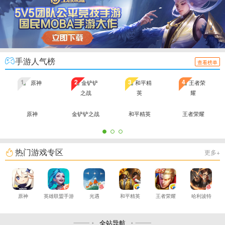
手游人气榜
查看榜单
1
2
3
4
原神
金铲铲之战
和平精英
王者荣耀
热门游戏专区
更多+
原神
英雄联盟手游
光遇
和平精英
王者荣耀
哈利波特
全站导航