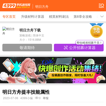
明日方舟
专区首页
升级材料计算器
精英材料刷法
第8章全攻略
6星干
明日方舟下载
策略游戏
|
简体中文
大小：
1516.88M
帮你精准招募干员！
敬请期待
公开招募计算器
明日方舟提丰技能属性
2023-07-06
4399小编
0
举报