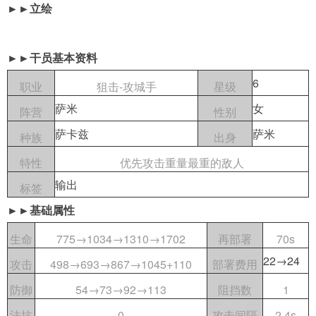
►►立绘
导航
4399手机游戏网
►►干员基本资料
展开
6
职业
狙击-攻城手
星级
萨米
女
阵营
性别
萨卡兹
萨米
种族
出身
特性
优先攻击重量最重的敌人
输出
标签
►►基础属性
生命
775→1034→1310→1702
再部署
70s
22→24
攻击
498→693→867→1045+110
部署费用
防御
54→73→92→113
阻挡数
1
法抗
0
攻击间隔
2.4s