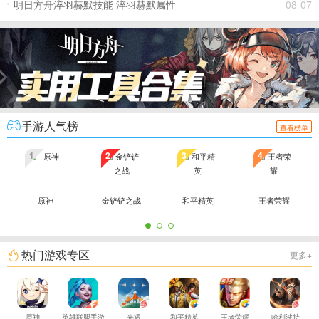
明日方舟淬羽赫默技能 淬羽赫默属性
08-07
手游人气榜
查看榜单
1
2
3
4
原神
金铲铲之战
和平精英
王者荣耀
热门游戏专区
更多+
原神
英雄联盟手游
光遇
和平精英
王者荣耀
哈利波特