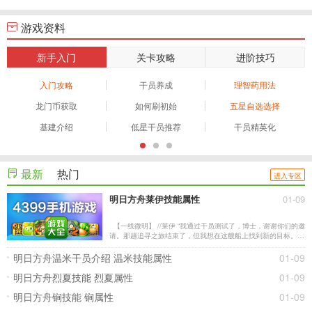
游戏资料
新手入门
关卡攻略
进阶技巧
入门攻略
干员养成
理智药用法
龙门币获取
如何刷初始
五星自选选择
基建介绍
低星干员推荐
干员精英化
最新
热门
进入专区
明日方舟莱伊技能属性
01-09
【一线微明】 //莱伊 “我通过干员测试了，博士，谢谢你们的邀
请。那趟追寻之旅结束了，但我想在这艘船上找到新的目标。”
____________ 矿井下的工人们总是亲如家人，大家将食物放
进同一个桶里分享，在休息时间里大声聊家长里短，或是从
明日方舟温米干员介绍 温米技能属性
01-09
明日方舟烈夏技能 烈夏属性
01-09
明日方舟锏技能 锏属性
01-09