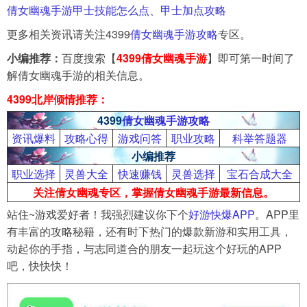
倩女幽魂手游甲士技能怎么点、甲士加点攻略
更多相关资讯请关注4399
倩女幽魂手游攻略
专区。
小编推荐：
百度搜索【
4399倩女幽魂手游
】即可第一时间了
解倩女幽魂手游的相关信息。
4399北岸倾情推荐：
4399
倩女幽魂手游攻略
资讯爆料
攻略心得
游戏问答
职业攻略
科举答题器
小编推荐
职业选择
灵兽大全
快速赚钱
灵兽选择
宝石合成大全
关注倩女幽魂专区，
掌握倩女幽魂手游最新信息。
站住~游戏爱好者！我强烈建议你下个
好游快爆APP
。APP里
有丰富的攻略秘籍，还有时下热门的爆款新游和实用工具，
动起你的手指，与志同道合的朋友一起玩这个好玩的APP
吧，快快快！