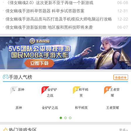
由度开宗立派玩法等你来体验。代言人罗云熙现身晚会开宗立
《倩女幽魂2.0》这次更新不亚于再做一个新游戏
06-08
派，广纳弟子派发福利。今晚，
倩女幽魂手游科举答题器 科举乡试答题答案
12-31
倩女幽魂手游高品质马匹打造及手机模拟大师电脑运行攻略
12-22
倩女幽魂手游新版前瞻 地区服和黑科技即将来袭
06-07
手游人气榜
查看榜单
1
2
3
4
原神
金铲铲之战
和平精英
王者荣耀
热门游戏专区
更多+