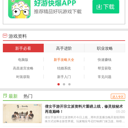
游戏资料
新手必看
高手进阶
职业攻略
电脑版
新手攻略大全
快速赚钱
高昌迷宫攻略
结婚系统
帮贡获取
时装获取
新手入门
常见问题
最新
热门
进入专区
倩女手游开宗立派资料片重磅上线，修灵核秘术
再造巅峰！
05-20
倩女手游开宗立派资料片今日上线，周年庆直播当晚开发组用特
殊方式诠释全新世界观。玩家顺应号召打响师门保卫战，聆听策
划现场爆料开宗立派特色玩法。修炼灵核研习师门秘术，超高自