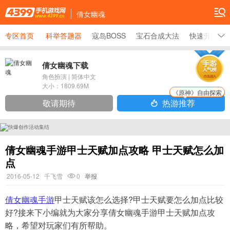
倩女幽魂
专区首页
科举答题器
寇岛BOSS
宝石合成大法
快速升级
倩女幽魂下载
角色扮演
|
简体中文
大小：
1809.69M
《原神》自由探索
敬请期待
热游推荐
倩女幽魂手游甲士天赋加点攻略 甲士天赋怎么加
点
2016-05-12
千飞雪
0
举报
倩女幽魂手游
甲士天赋该怎么选择?甲士天赋要怎么加点比较
好?接来下小编就为大家分享倩女幽魂手游甲士天赋加点攻
略，希望对玩家们有所帮助。