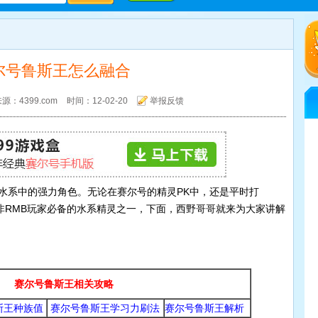
尔号鲁斯王怎么融合
源：4399.com
时间：12-02-20
举报反馈
4399赛尔号
水系中的强力角色。无论在赛尔号的精灵PK中，还是平时打
非RMB玩家必备的水系精灵之一，下面，西野哥哥就来为大家讲解
赛尔号任务攻略
赛尔号经验心得
赛尔号精灵大全
赛尔号小让咆哮
赛尔号四格漫
赛尔号鲁斯王相关攻略
斯王种族值
赛尔号鲁斯王学习力刷法
赛尔号鲁斯王解析