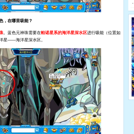
色，在哪里吸能？
珠
。蓝色元神珠需要在
帕诺星系的海洋星深水区
进行吸能（位置如
洋星——海洋星深水区。
赛
南