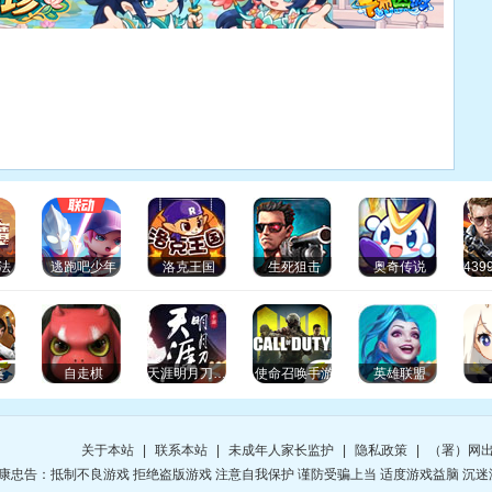
法
逃跑吧少年
洛克王国
生死狙击
奥奇传说
英
自走棋
天涯明月刀手游
使命召唤手游
英雄联盟
关于本站
|
联系本站
|
未成年人家长监护
|
隐私政策
|
（署）网出
康忠告：抵制不良游戏 拒绝盗版游戏 注意自我保护 谨防受骗上当 适度游戏益脑 沉迷