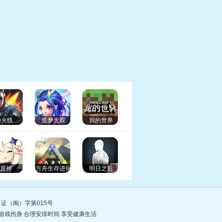
4399火线精英
造梦无双
我的世界
画
漫画
原神
方舟生存进化
明日之后
证（闽）字第015号
游戏伤身 合理安排时间 享受健康生活