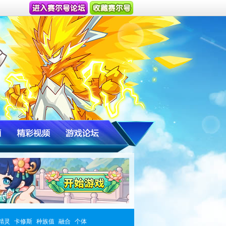
精灵
卡修斯
种族值
融合
个体