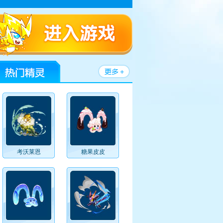
考沃莱恩
糖果皮皮
画
赛尔号视频
赛尔号官方论坛