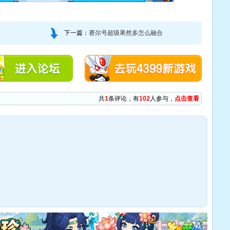
下一篇：
赛尔号超级果然多怎么融合
共
1
条评论，有
102
人参与，
点击查看