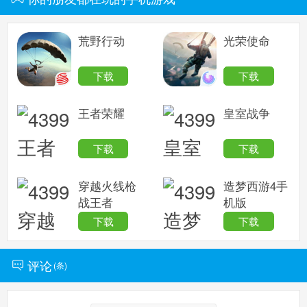
荒野行动
光荣使命
下载
下载
王者荣耀
皇室战争
下载
下载
穿越火线枪
造梦西游4手
战王者
机版
下载
下载
评论
(
条)