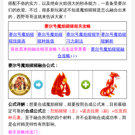
搭配不俗的实力，以及绝命火焰强大的秒杀能力，一直备受赛尔
们的欢迎。不过，很多新玩家还不知道魔焰猩猩是怎么融合出来
的，西野哥哥这就来告诉大家！
赛尔号魔焰猩猩相关攻略
赛尔号魔焰猩
赛尔号魔焰猩
赛尔号魔焰猩猩学
赛尔号魔焰猩
猩技能表
猩种族值
习力刷法
猩解析
喜欢原来的融合精灵攻略？点击这里查看：
赛尔号魔焰猩猩融
合攻略
>>>
赛尔号魔焰猩猩融合公式：
公式详解：
想要合成魔焰猩猩，就要按照合成公式来，目前最稳
定可靠的
合成公式
是：
烈焰猩猩（主）+诺吉拉斯（副）+任意四
种元素
。至于融合所用的四个材料，并不会影响合成成功率，而
是会对精灵特性有所影响。
相关攻略传送门：