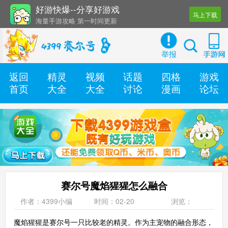
好游快爆--分享好游戏
马上下载
海量手游攻略 第一时间更新
还有几十款实用辅助工具
举报
返回
精灵
视频
话题
四格
游戏
首页
大全
大全
讨论
漫画
论坛
赛尔号魔焰猩猩怎么融合
作者：4399小编
时间：02-20
浏览：
魔焰猩猩是赛尔号一只比较老的精灵。作为主宠物的融合形态，