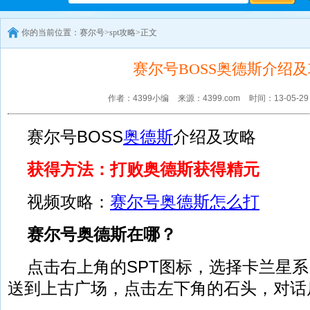
你的当前位置：
赛尔号
>
spt攻略
>正文
赛尔号BOSS奥德斯介绍
作者：4399小编
来源：4399.com
时间：13-05-29
赛尔号BOSS
奥德斯
介绍及攻略
4399赛尔号
获得方法：打败奥德斯
获
得精元
视频攻略：
赛尔号奥德斯怎么打
赛尔号奥德斯在哪？
点击右上角的SPT图标，选择卡兰星
赛尔号
赛尔号游戏资讯
赛尔号任务攻略
赛尔号经验心得
送到上古广场，点击左下角的石头，对话