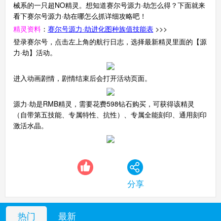
械系的一只超NO精灵。想知道赛尔号源力·劫怎么得？下面就来
看下赛尔号源力·劫在哪怎么抓详细攻略吧！
精灵资料
：
赛尔号源力·劫进化图种族值技能表
>>>
登录赛尔号，点击左上角的航行日志，选择最新精灵里面的【源
力·劫】活动。
进入动画剧情，剧情结束后会打开活动页面。
源力·劫是RMB精灵，需要花费598钻石购买，可获得该精灵
（自带第五技能、专属特性、抗性）、专属全能刻印、通用刻印
激活水晶。
分享
热门
最新