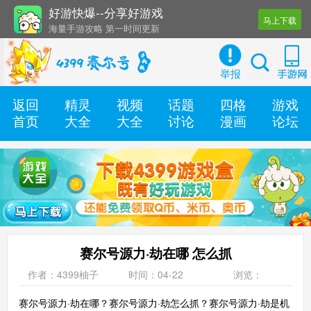
好游快爆--分享好游戏
马上下载
海量手游攻略 第一时间更新
还有几十款实用辅助工具
举报
返回
精灵
视频
话题
四格
游戏
首页
大全
大全
讨论
漫画
论坛
赛尔号源力·劫在哪 怎么抓
作者：4399柚子
时间：04-22
浏览：
赛尔号源力·劫在哪？赛尔号源力·劫怎么抓？赛尔号源力·劫是机