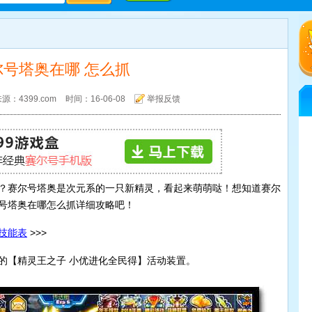
尔号塔奥在哪 怎么抓
源：4399.com
时间：16-06-08
举报反馈
4399赛尔号
？赛尔号塔奥是次元系的一只新精灵，看起来萌萌哒！想知道赛尔
号塔奥在哪怎么抓详细攻略吧！
技能表
>>>
的【精灵王之子 小优进化全民得】活动装置。
赛尔号任务攻略
赛尔号经验心得
赛尔号精灵大全
赛尔号小让咆哮
赛尔号四格漫