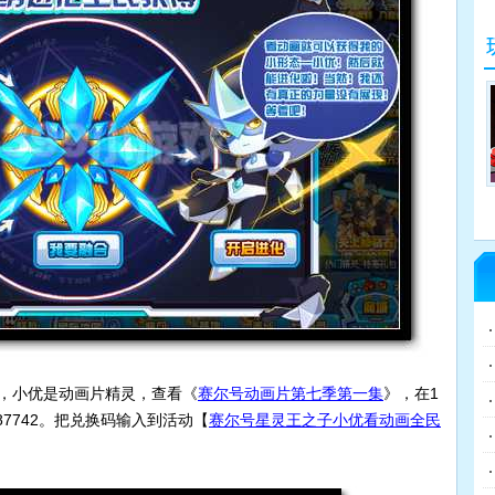
实
，小优是动画片精灵，查看《
赛尔号动画片第七季第一集
》，在1
87742。把兑换码输入到活动【
赛尔号星灵王之子小优看动画全民