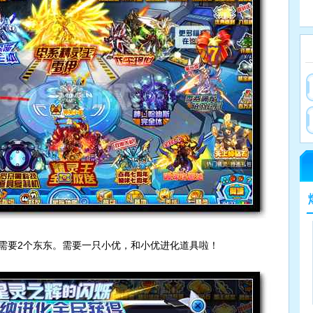
赛尔号搜索指
43
赛
需要2个东东。需要一只小优，和小优进化道具啦！