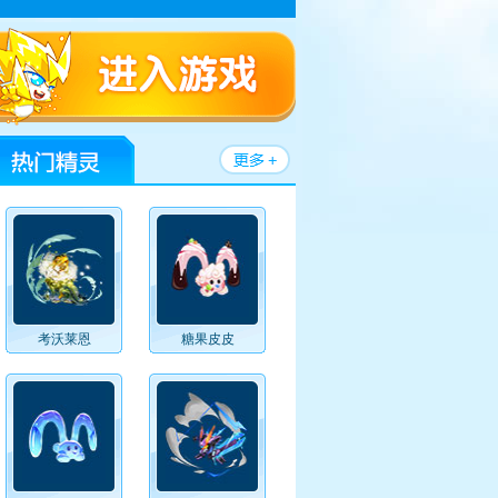
考沃莱恩
糖果皮皮
画
赛尔号视频
赛尔号官方论坛