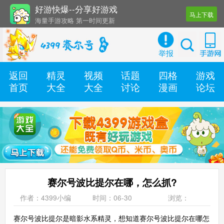
好游快爆--分享好游戏
马上下载
海量手游攻略 第一时间更新
还有几十款实用辅助工具
举报
返回
精灵
视频
话题
四格
游戏
首页
大全
大全
讨论
漫画
论坛
赛尔号波比提尔在哪，怎么抓?
作者：4399小编
时间：06-30
浏览：
赛尔号波比提尔是暗影水系精灵，想知道赛尔号波比提尔在哪怎