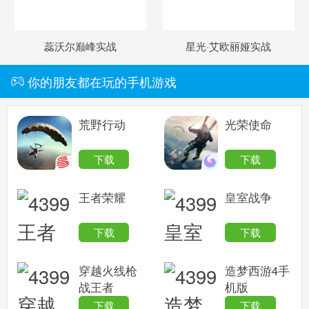
赛尔号手机版
蕊沃尔巅峰实战
星光·艾欧丽娅实战
搜
手
你的朋友都在玩的手机游戏
荒野行动
光荣使命
下载
下载
王者荣耀
皇室战争
下载
下载
穿越火线枪
造梦西游4手
战王者
机版
下载
下载