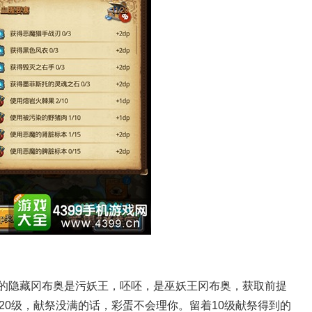
思议迷宫攻略
的隐藏冈布奥是污妖王，呸呸，是巫妖王冈布奥，获取前提
20级，献祭没满的话，彩蛋不会理你。留着10级献祭得到的