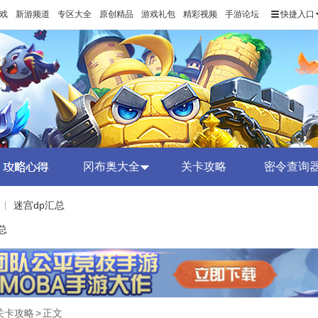
戏
新游频道
专区大全
原创精品
游戏礼包
精彩视频
手游论坛
快捷入口
冈布奥大全
关卡攻略
密令查询
迷宫dp汇总
|
总
关卡攻略
>
正文