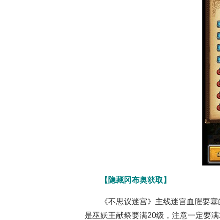
不思议迷宫
不思议迷宫游戏
不
【隐藏冈布奥获取】
《不思议迷宫》主线迷宫血腥要塞
是巫妖王献祭要满20级，注意一定要满