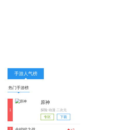
手游人气榜
热门手游榜
原神
1
探险 动漫 二次元
专区
下载
金铲铲之战
2
+2