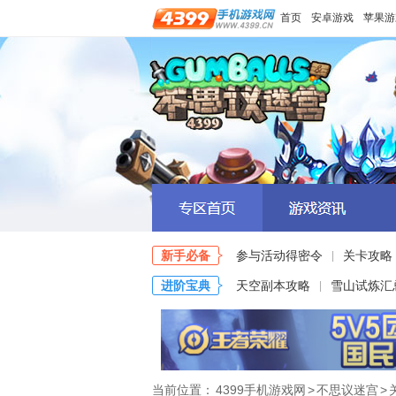
首页
安卓游戏
苹果游
新手必备
参与活动得密令
关卡攻略
|
进阶宝典
天空副本攻略
雪山试炼汇
|
当前位置：
4399手机游戏网
>
不思议迷宫
>