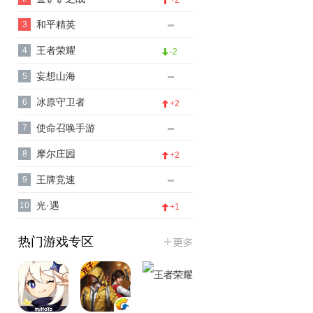
和平精英
3
王者荣耀
4
-2
妄想山海
5
冰原守卫者
6
+2
使命召唤手游
7
摩尔庄园
8
+2
王牌竞速
9
光·遇
10
+1
热门游戏专区