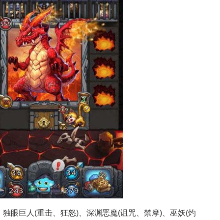
心得
、独眼巨人(重击、狂怒)、深渊恶魔(诅咒、禁摩)、巫妖(灼