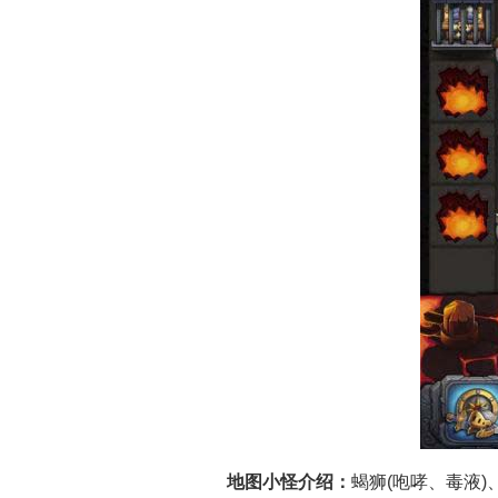
资讯
地图小怪介绍：
蝎狮(咆哮、毒液)