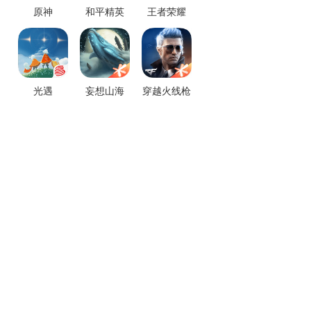
原神
和平精英
王者荣耀
光遇
妄想山海
穿越火线枪
战王者