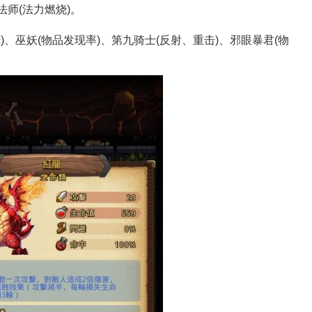
法师(法力燃烧)。
)、巫妖(物品发现率)、第九骑士(反射、重击)、邪眼暴君(物