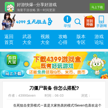
好游快爆--分享好游戏
马上下载
海量手游攻略 第一时间更新
还有几十款实用辅助工具
举报
返回
武器
视频
攻略
版本
游戏
首页
大全
大全
心得
专区
论坛
刀僵尸装备 你怎么搭配?
作者：4399Seven
时间：06-03
浏览：
生死狙击变异模式一直是大家热衷的模式!Seven也喜欢这个