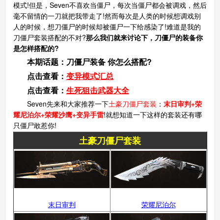
模式!但是，Seven不喜欢当僵尸，每次当僵尸都会被调戏，然后
毫不留情的一刀就把我带走了!然而每次是人类的时候想调戏别
人的时候，想刀僵尸的时候却被僵尸一下给感染了!难道是我的
刀僵尸套装搭配的不对?
那么我们就来讨论下，刀僵尸的装备你
是怎样搭配的?
本期话题：刀僵尸装备 你怎么搭配?
点击查看
：
变异模式汇总
点击查看
：
生死狙击武器大全
Seven先来和大家推荐一下
土豪刀僵尸套装
：
末日审判+荣
耀尼泊尔+荣耀沙鹰+变异手雷
!就想知道一下这样的套装还有哪
只僵尸敢惹你!
土豪刀僵尸套装
末日审判
荣耀尼泊尔