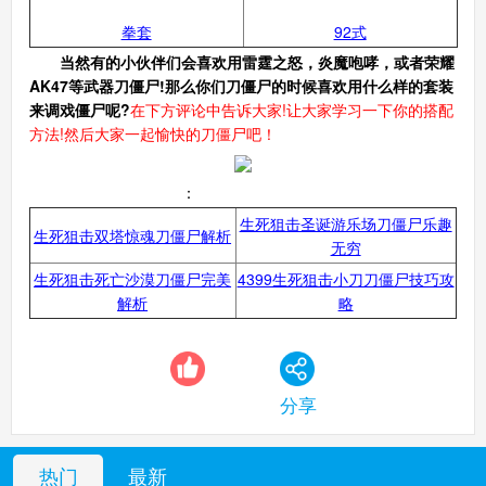
拳套
92式
当然有的小伙伴们会喜欢用雷霆之怒，炎魔咆哮，或者荣耀
生死狙击手机版
搜
手
AK47等武器刀僵尸!那么你们刀僵尸的时候喜欢用什么样的套装
来调戏僵尸呢?
在下方评论中告诉大家!让大家学习一下你的搭配
方法!然后大家一起愉快的刀僵尸吧！
经典刀僵尸推荐
：
生死狙击圣诞游乐场刀僵尸乐趣
生死狙击双塔惊魂刀僵尸解析
无穷
生死狙击死亡沙漠刀僵尸完美
4399生死狙击小刀刀僵尸技巧攻
解析
略
分享
热门
最新