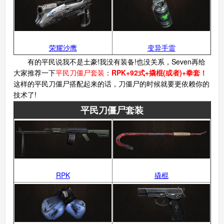
荣耀沙鹰
变异手雷
有的平民说我不是土豪!我没有装备!也没关系，Seven再给
大家推荐一下
平民刀僵尸套装
：
RPK+92式+撬棍(或者)+拳套！
这样的平民刀僵尸搭配起来的话，刀僵尸的时候就要更依赖你的
技术了!
平民刀僵尸套装
RPK
撬棍