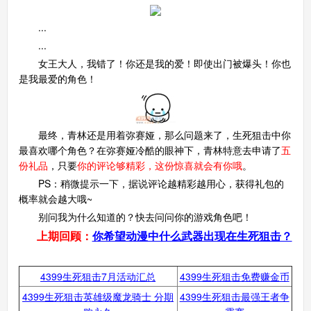
...
生死狙击手机版
...
搜
手
女王大人，我错了！你还是我的爱！即使出门被爆头！你也
是我最爱的角色！
最终，青林还是用着弥赛娅，那么问题来了，生死狙击中你
最喜欢哪个角色？在弥赛娅冷酷的眼神下，青林特意去申请了
五
份礼品
，只要
你的评论够精彩，这份惊喜就会有你哦
。
PS：稍微提示一下，据说评论越精彩越用心，获得礼包的
概率就会越大哦~
别问我为什么知道的？快去问问你的游戏角色吧！
上期回顾：
你希望动漫中什么武器出现在生死狙击？
最新活动
：
4399生死狙击7月活动汇总
4399生死狙击免费赚金币
4399生死狙击英雄级魔龙骑士 分期
4399生死狙击最强王者争