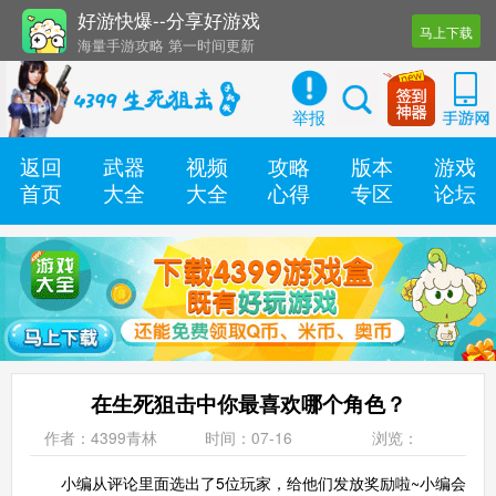
好游快爆--分享好游戏
马上下载
海量手游攻略 第一时间更新
还有几十款实用辅助工具
举报
返回
武器
视频
攻略
版本
游戏
首页
大全
大全
心得
专区
论坛
在生死狙击中你最喜欢哪个角色？
作者：4399青林
时间：07-16
浏览：
小编从评论里面选出了5位玩家，给他们发放奖励啦~小编会