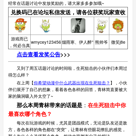
经常在话题讨论中发放奖励的，请大家多多参加哦~
兑换码已在论坛私信发送，请各位获奖玩家查收
游戏而已
wmycey123456
烟雨寒、伊人醉°
熊帅爷
微笑j8e
，何必当真
点击查看发奖公告
>>>
又到了周五话题讨论的时间啦，生死狙击的小伙伴们本周过
得怎么样？
在上周【
你希望动漫中什么武器出现在生死狙击？
】，小伙
伴们展开了自己的想象，看着各色各样的回答，青林简直要被大
家的脑洞吸入外太空了~
：
那么本周青林带来的话题是
在生死狙击中你
最喜欢哪个角色？
每次在玩游戏的时候，尤其是团战模式，无论是队友还是敌
方，各色各样的角色都在“突突”，让青林有些眼花缭乱的感觉，
那么为什么会选择那个角色，相信大家都有自己的想法。