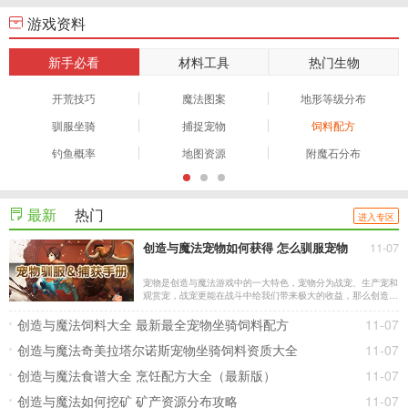
游戏资料
新手必看
材料工具
热门生物
开荒技巧
魔法图案
地形等级分布
驯服坐骑
捕捉宠物
饲料配方
钓鱼概率
地图资源
附魔石分布
最新
热门
进入专区
创造与魔法宠物如何获得 怎么驯服宠物
11-07
宠物是创造与魔法游戏中的一大特色，宠物分为战宠、生产宠和
观赏宠，战宠更能在战斗中给我们带来极大的收益，那么创造与
魔法宠物要如何获得？如何驯服宠物？宠物怎么捕捉？下面就和
小编一起来了解一下吧！ 宠物的分类 创造与魔法中的宠物类型
创造与魔法饲料大全 最新最全宠物坐骑饲料配方
11-07
多样，主要分为3种：
创造与魔法奇美拉塔尔诺斯宠物坐骑饲料资质大全
11-07
创造与魔法食谱大全 烹饪配方大全（最新版）
11-07
创造与魔法如何挖矿 矿产资源分布攻略
11-07