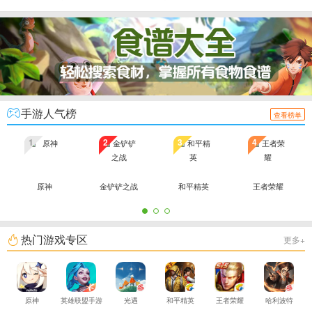
手游人气榜
查看榜单
1
2
3
4
原神
金铲铲之战
和平精英
王者荣耀
热门游戏专区
更多+
原神
英雄联盟手游
光遇
和平精英
王者荣耀
哈利波特