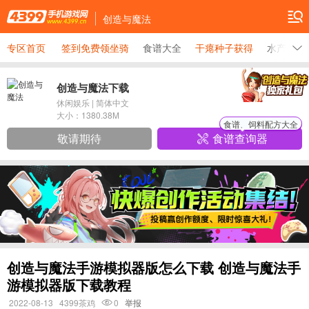
创造与魔法
专区首页
签到免费领坐骑
食谱大全
干瘪种子获得
水产品分
创造与魔法下载
休闲娱乐
|
简体中文
大小：
1380.38M
食谱、饲料配方大全
敬请期待
食谱查询器
创造与魔法手游模拟器版怎么下载 创造与魔法手
游模拟器版下载教程
2022-08-13
4399茶鸡
0
举报