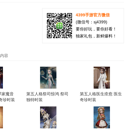
4399手游官方微信
(微信号：sj4399)
要你好玩，要你好看！
独家礼包，新鲜爆料！
关内容
琴家魔音
第五人格祭司惊鸿 祭司
第五人格医生痊愈 医生
奇珍时装
独特时装
奇珍时装
盒，玩游戏领取精品礼包