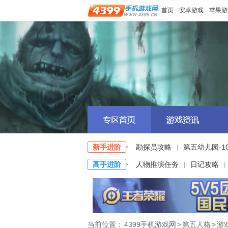
首页
安卓游戏
苹果游
新手进阶
勘探员攻略
第五幼儿园-1
|
高手进阶
人物推演任务
日记攻略
|
|
当前位置：
4399手机游戏网
>
第五人格
>
游