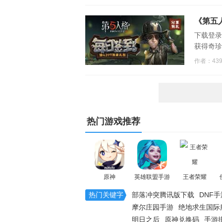
《第五
下载登录
获得奇珍
作者：43
热门游戏推荐
原神
英雄联盟手游
王者荣耀
热门关键字
部落冲突腾讯版下载
DNF手
摩尔庄园手游
绝地求生国际
明日之后
原神兑换码
手游