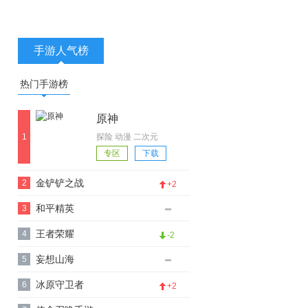
手游人气榜
热门手游榜
原神
1
探险 动漫 二次元
专区
下载
金铲铲之战
2
+2
和平精英
3
王者荣耀
4
-2
妄想山海
5
冰原守卫者
6
+2