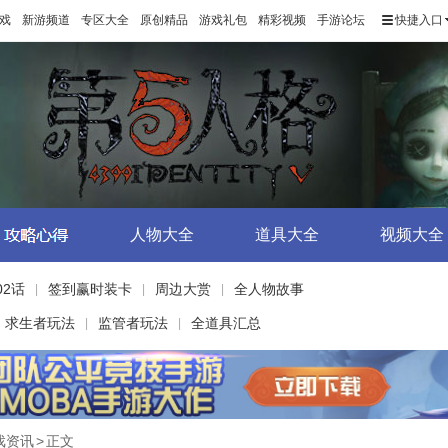
戏
新游频道
专区大全
原创精品
游戏礼包
精彩视频
手游论坛
快捷入口
人物大全
道具大全
视频大全
02话
签到赢时装卡
周边大赏
全人物故事
|
|
|
求生者玩法
监管者玩法
全道具汇总
|
|
戏资讯
>
正文