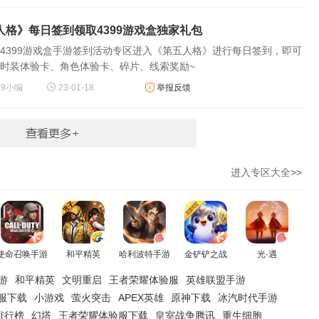
人格》每日签到领取4399游戏盒独家礼包
4399游戏盒手游签到活动专区进入《第五人格》进行每日签到，即可
时装体验卡、角色体验卡、碎片、线索奖励~
99小编
23-01-18
举报反馈
进入专区大全>>
使命召唤手游
和平精英
哈利波特手游
金铲铲之战
光·遇
游
和平精英
文明重启
王者荣耀体验服
英雄联盟手游
服下载
小游戏
萤火突击
APEX英雄
原神下载
冰汽时代手游
排行榜
幻塔
王者荣耀体验服下载
皇室战争腾讯
重生细胞