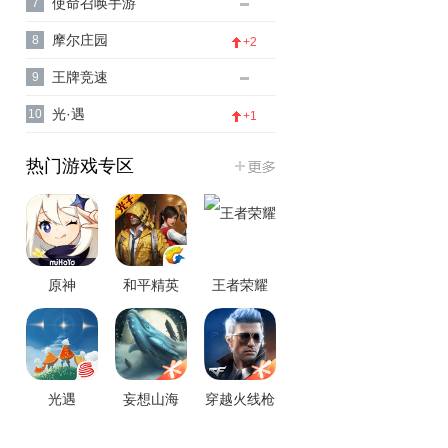
使命召唤手游
7
摩尔庄园
8
+2
王牌竞速
9
光·遇
10
+1
热门游戏专区
原神
和平精英
王者荣耀
光遇
妄想山海
穿越火线枪
战王者