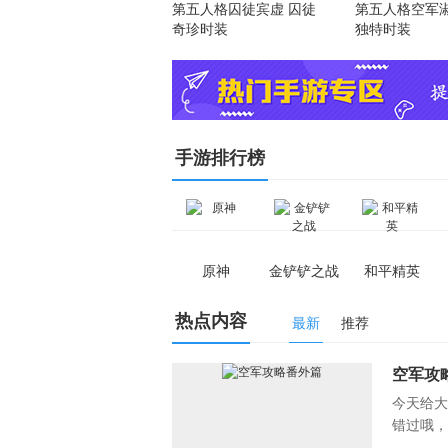
第五人格囚徒宾虚 囚徒
第五人格空军淑
奇珍时装
独特时装
手游排行榜
原神
金铲铲之战
和平精英
热点内容
最新
推荐
讯
空军攻
今天给大
错过哦，