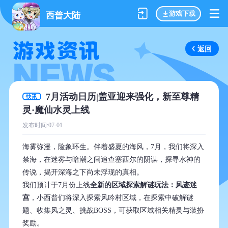
游戏下载
西普大陆
返回
7月活动日历|盖亚迎来强化，新至尊精
快讯
灵·魔仙水灵上线
发布时间:07-01
海雾弥漫，险象环生。伴着盛夏的海风，7月，我们将深入
禁海，在迷雾与暗潮之间追查塞西尔的阴谋，探寻水神的
传说，揭开深海之下尚未浮现的真相。
我们预计于7月份上线
全新的区域探索解谜玩法：风迹迷
宫
，小西普们将深入探索风吟村区域，在探索中破解谜
题、收集风之灵、挑战BOSS，可获取区域相关精灵与装扮
奖励。