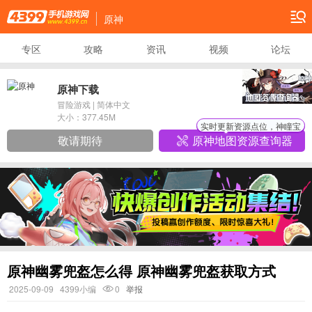
原神
专区
攻略
资讯
视频
论坛
原神下载
冒险游戏
|
简体中文
大小：
377.45M
实时更新资源点位，神瞳宝
敬请期待
原神地图资源查询器
原神幽雾兜盔怎么得 原神幽雾兜盔获取方式
2025-09-09
4399小编
0
举报