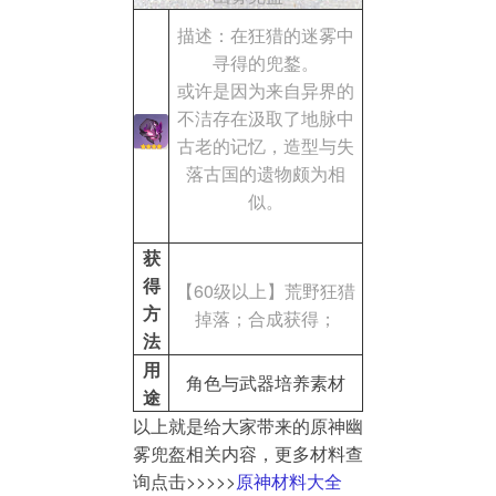
描述：在狂猎的迷雾中
寻得的兜鍪。
或许是因为来自异界的
不洁存在汲取了地脉中
古老的记忆，造型与失
落古国的遗物颇为相
似。
获
得
【60级以上】荒野狂猎
方
掉落；合成获得；
法
用
角色与武器培养素材
途
以上就是给大家带来的原神幽
雾兜盔相关内容，更多材料查
询点击>>>>>
原神材料大全