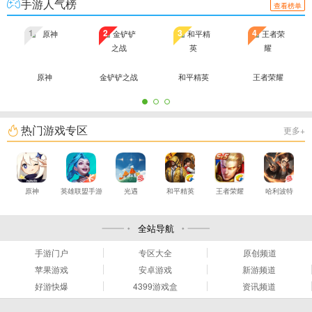
手游人气榜
查看榜单
1
2
3
4
原神
金铲铲之战
和平精英
王者荣耀
热门游戏专区
更多+
原神
英雄联盟手游
光遇
和平精英
王者荣耀
哈利波特
全站导航
手游门户
专区大全
原创频道
苹果游戏
安卓游戏
新游频道
好游快爆
4399游戏盒
资讯频道