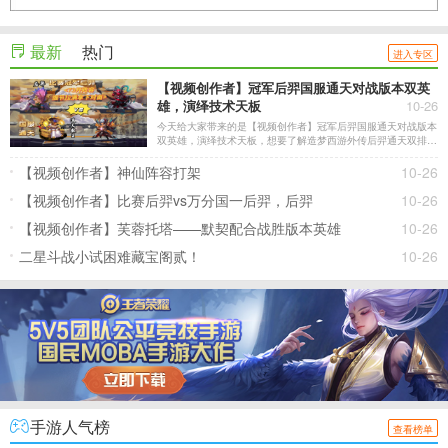
最新
热门
进入专区
【视频创作者】冠军后羿国服通天对战版本双英
雄，演绎技术天板
10-26
今天给大家带来的是【视频创作者】冠军后羿国服通天对战版本
双英雄，演绎技术天板，想要了解造梦西游外传后羿通天双排的
小伙伴们一定不要错过哦，下面就和小编一起来看看吧！
【视频创作者】神仙阵容打架
10-26
【视频创作者】比赛后羿vs万分国一后羿，后羿
10-26
【视频创作者】芙蓉托塔——默契配合战胜版本英雄
10-26
二星斗战小试困难藏宝阁贰！
10-26
手游人气榜
查看榜单