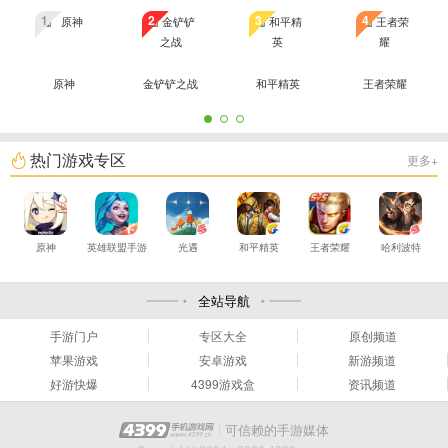
1
2
3
4
原神
金铲铲之战
和平精英
王者荣耀
热门游戏专区
更多+
原神
英雄联盟手游
光遇
和平精英
王者荣耀
哈利波特
全站导航
手游门户
专区大全
原创频道
苹果游戏
安卓游戏
新游频道
好游快爆
4399游戏盒
资讯频道
可信赖的手游媒体