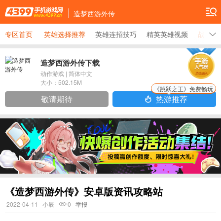
造梦西游外传
专区首页
英雄选择推荐
英雄连招技巧
精英英雄视频
战力提
造梦西游外传下载
动作游戏
|
简体中文
大小：
502.15M
《跳跃之王》免费畅玩
敬请期待
热游推荐
《造梦西游外传》安卓版资讯攻略站
2022-04-11
小辰
0
举报