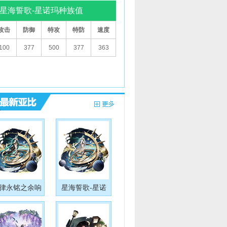
星海誓歌-星诺玛种族值
攻击
防御
特攻
特防
速度
100
377
500
377
363
律永铭之余响
星海誓歌-星诺