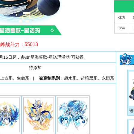
体力
854
峰战斗力：55013
年5月15日起，参加“星海誓歌-星诺玛活动”可获得。
待添加
超上古系、生命系 |
被克制系别
：超水系、超暗黑系、永恒系
诺