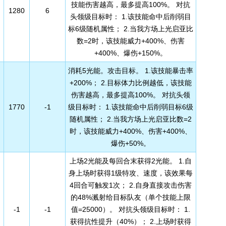
技能伤害越高，最多提高100%。 对抗
1280
6
头领级目标时： 1.该技能命中后削弱目
标6级随机属性； 2.当我方场上光启亚比
数=2时，该技能威力+400%、伤害
+400%、爆伤+150%。
消耗5光能。攻击目标。 1.该技能暴击率
+200%； 2.目标体力比例越低，该技能
伤害越高，最多提高100%。 对抗头领
1770
-1
级目标时： 1.该技能命中后削弱目标6级
随机属性； 2.当我方场上光启亚比数=2
时，该技能威力+400%、伤害+400%、
爆伤+50%。
上场2光能及每回合末获得2光能。 1.自
身上场时获得1级特攻、速度，该效果每
4回合可触发1次； 2.自身直接攻击伤害
的48%溅射给目标队友（单个技能上限
-1
-1
值=25000）。 对抗头领级目标时： 1.
获得抗性提升（40%）； 2.上场时获得