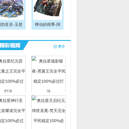
国韵音灵-玉琶
悸动的雨季-阿
弈主-无冕之王
诡影噬夜-黑翼王完
平民稳定100%
全平民稳定100%必
必过打法
过打法