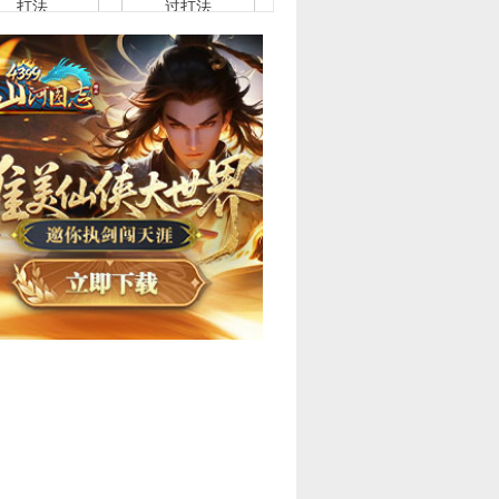
至尊-玄皇耀凌
天启纪元缔世圣冕-
平民稳定100%
梵天完全平民稳定
必过打法
100%必过打法