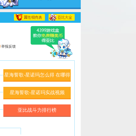
举报反馈
星海誓歌-星诺玛怎么得 在哪得
星海誓歌-星诺玛实战视频
亚比战斗力排行榜