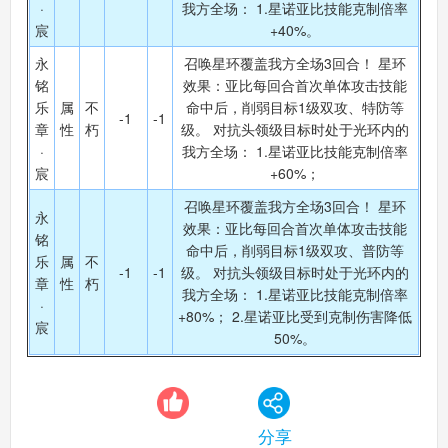
·
我方全场： 1.星诺亚比技能克制倍率
宸
+40%。
永
召唤星环覆盖我方全场3回合！ 星环
铭
效果：亚比每回合首次单体攻击技能
乐
属
不
命中后，削弱目标1级双攻、特防等
-1
-1
章
性
朽
级。 对抗头领级目标时处于光环内的
·
我方全场： 1.星诺亚比技能克制倍率
宸
+60%；
召唤星环覆盖我方全场3回合！ 星环
永
效果：亚比每回合首次单体攻击技能
铭
命中后，削弱目标1级双攻、普防等
乐
属
不
-1
-1
级。 对抗头领级目标时处于光环内的
章
性
朽
我方全场： 1.星诺亚比技能克制倍率
·
+80%； 2.星诺亚比受到克制伤害降低
宸
50%。
分享