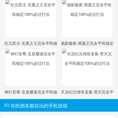
纪元弈主-无冕之王完全平民稳
诡影噬夜-黑翼王完全平民稳定
定100%必过打法
100%必过打法
神行至尊-玄皇耀凌完全平民稳
天启纪元缔世圣冕-梵天完全平
定100%必过打法
民稳定100%必过打法
你的朋友都在玩的手机游戏