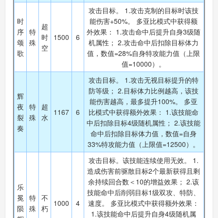
攻击目标。 1.攻击克制的目标时该技
时
能伤害+50%。 多亚比模式中获得额
超
奥拉星手机版
序
特
外效果： 1.攻击命中后提升自身3级随
搜
手
时
1500
6
颂
殊
机属性； 2.攻击命中后扣除目标体力
空
歌
值，数值=28%自身特攻能力值（上限
值=10000）。
攻击目标。 1.攻击无视目标提升的特
防等级； 2.目标体力比例越高，该技
辉
能伤害越高，最多提升100%。 多亚
夜
特
超
1167
6
比模式中获得额外效果： 1.该技能命
裂
殊
水
中后扣除目标4级随机属性； 2.该技能
奏
命中后扣除目标体力值，数值=自身
33%特攻能力值（上限值=12500）。
攻击目标。该技能连续使用无效。 1.
造成伤害前驱散目标2个最新获得且剩
余持续回合数＜10的增益效果； 2.该
乐
技能命中后削弱目标1级双攻、特防、
冕
特
不
1000
4
速度。 多亚比模式中获得额外效果：
陨
殊
朽
1.该技能命中后提升自身4级随机属