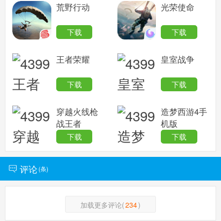
荒野行动
光荣使命
下载
下载
索
游
王者荣耀
皇室战争
下载
下载
穿越火线枪
造梦西游4手
战王者
机版
下载
下载
评论
(
条)
加载更多评论(
234
)