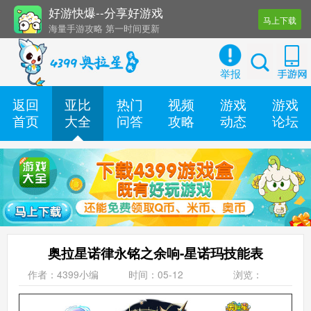
好游快爆--分享好游戏
马上下载
海量手游攻略 第一时间更新
还有几十款实用辅助工具
举报
返回
亚比
热门
视频
游戏
游戏
首页
大全
问答
攻略
动态
论坛
奥拉星诺律永铭之余响-星诺玛技能表
作者：4399小编
时间：05-12
浏览：