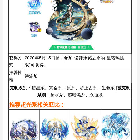
获得方
2026年5月15日起，参加“诺律永铭之余响-星诺玛挑
式
战”可获得。
推荐性
待添加
格
克制系别
：黯星系、完全系、原系、超上古系、生命系 |
被克制
系别
：超水系、超暗黑系、永恒系
推荐超光系相关亚比：