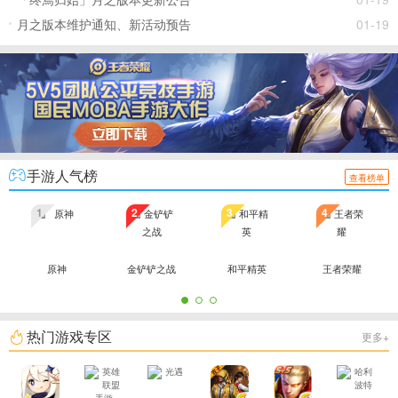
月之版本维护通知、新活动预告
01-19
手游人气榜
查看榜单
1
2
3
4
原神
金铲铲之战
和平精英
王者荣耀
热门游戏专区
更多+