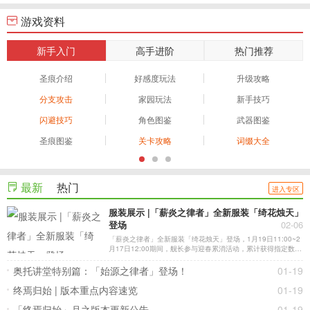
游戏资料
新手入门
高手进阶
热门推荐
圣痕介绍
好感度玩法
升级攻略
分支攻击
家园玩法
新手技巧
闪避技巧
角色图鉴
武器图鉴
圣痕图鉴
关卡攻略
词缀大全
最新
热门
进入专区
服装展示 |「薪炎之律者」全新服装「绮花烛天」
登场
02-06
「薪炎之律者」全新服装「绮花烛天」登场，1月19日11:00~2
月17日12:00期间，舰长参与迎春累消活动，累计获得指定数量
「金昭玉粹」后即可领取！
奥托讲堂特别篇：「始源之律者」登场！
01-19
终焉归始 | 版本重点内容速览
01-19
「终焉归始」月之版本更新公告
01-19