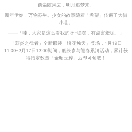
前尘随风去，明月追梦来。
新年伊始，万物苏生。少女的故事随着「希望」传遍了大街
导航
4399手机游戏网
小巷。
展开
——「哇，大家是这么看我的呀~嘿嘿，有点害羞呢。」
「薪炎之律者」全新服装「绮花烛天」登场，1月19日
11:00~2月17日12:00期间，舰长参与迎春累消活动，累计获
得指定数量「金昭玉粹」后即可领取！