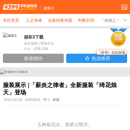
崩坏3
专区首页
人之律者
兑换码查询器
时帆归羽
「永恒之舞」
崩坏3下载
动作游戏
|
简体中文
大小：
638.22M
《原神》自由探索
敬请期待
热游推荐
服装展示 |「薪炎之律者」全新服装「绮花烛
天」登场
2023-02-06
4399茶鸡
0
举报
玉树银花合，星桥云翳开。