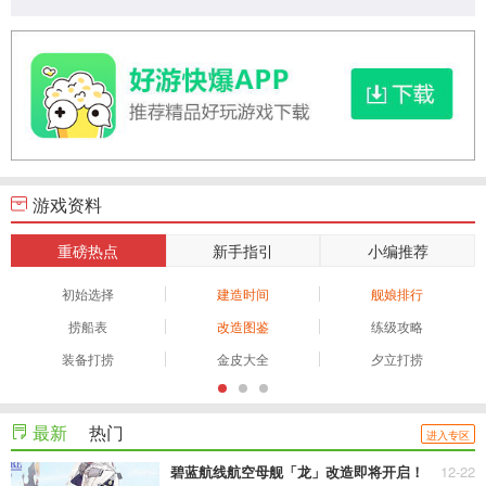
游戏资料
重磅热点
新手指引
小编推荐
初始选择
建造时间
舰娘排行
捞船表
改造图鉴
练级攻略
装备打捞
金皮大全
夕立打捞
最新
热门
进入专区
碧蓝航线航空母舰「龙」改造即将开启！
12-22