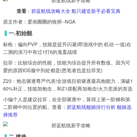
查看
：
碧蓝航线攻略大全 船只建造新手必看宝典
导航
4399手机游戏网
原文作者：爱画圈圈的牧师--NGA
展开
▍
一.初始舰
标枪：偏向PVP，技能是提升闪避(即游戏中的 机动 一值)在
二测的演习中有过1打6的鬼畜战绩
拉菲：比较综合的性能，技能为综合提升所有数值。因为可
爱的原因IOS服中到处都是(恩笔者也是拉菲党)
Z23：炮击驱逐尊严代表!全游戏目前驱逐最高炮能力，满破1
60%补正，技能加炮击，和Z1搭配再加炮击!火力党派的首选
小编个人是建议拉菲，在全部驱逐中，算得上第一阶梯和第
二阶梯中间位置的船。查看：
碧蓝航线舰娘排行分析 舰娘选
择推荐
▍
二.建造