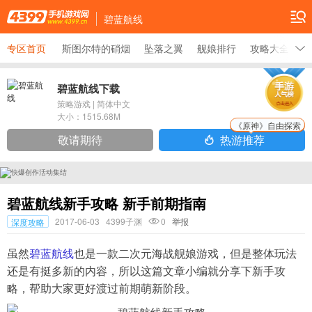
碧蓝航线
专区首页
斯图尔特的硝烟
坠落之翼
舰娘排行
攻略大全
碧蓝航线下载
策略游戏
|
简体中文
大小：
1515.68M
《原神》自由探索
敬请期待
热游推荐
碧蓝航线新手攻略 新手前期指南
2017-06-03
4399子渊
0
举报
深度攻略
虽然
碧蓝航线
也是一款二次元海战舰娘游戏，但是整体玩法
还是有挺多新的内容，所以这篇文章小编就分享下新手攻
略，帮助大家更好渡过前期萌新阶段。