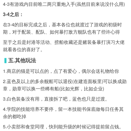
4-3有游戏内目前唯二两只重炮入手(虽然目前来说没什么用)
3-4之后：
在3-4的目标完成之后，基本各位也就渡过了游戏的初级时
期，对于配装、配队、如何暴打敌方舰队也有了些许心得
至于之后是封港等活动、捞船收藏还是赌装备暴打演习大佬
就看各位的喜好了。
▍
五.其他玩法
1.商店的猫是可以点的，点了有爱心，偶尔会送礼物给你
2.蓝色及以上的多余舰船可以退役(在建造面板里)可以换成勋
章，勋章可以换一些稀有船(比如光辉，比如企业)
3.白色装备没有用，直接拆了吧，蓝色也只是过渡。
4.学院的技能培养不要停，留一本技能书保底做每日任务其
余的都吃掉
5.小卖部和食堂同理，快到能升级的时候记得提前留点钱。