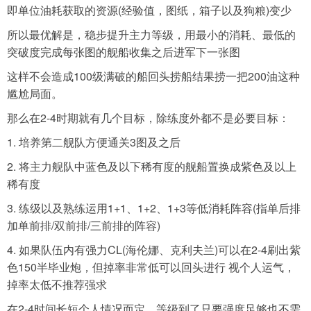
即单位油耗获取的资源(经验值，图纸，箱子以及狗粮)变少
所以最优解是，稳步提升主力等级，用最小的消耗、最低的
突破度完成每张图的舰船收集之后进军下一张图
这样不会造成100级满破的船回头捞船结果捞一把200油这种
尴尬局面。
那么在2-4时期就有几个目标，除练度外都不是必要目标：
1. 培养第二舰队方便通关3图及之后
2. 将主力舰队中蓝色及以下稀有度的舰船置换成紫色及以上
稀有度
3. 练级以及熟练运用1+1、1+2、1+3等低消耗阵容(指单后排
加单前排/双前排/三前排的阵容)
4. 如果队伍内有强力CL(海伦娜、克利夫兰)可以在2-4刷出紫
色150半毕业炮，但掉率非常低可以回头进行 视个人运气，
掉率太低不推荐强求
在2-4时间长短个人情况而定，等级到了只要强度足够也不需