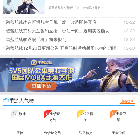
碧蓝航线航空母舰「龙」改造即将开启！
碧蓝航线改造新增航空母舰「蛟」改造即将开启
12-22
碧蓝航线克利夫兰誓约立绘「心动一刻」近期实装确认
12-22
碧蓝航线驱逐舰「棬」前来报到
12-22
碧蓝航线12月20日更新公告 开启限时活动斯图尔特的硝烟
12-20
手游人气榜
查看榜单
1
2
3
4
原神
金铲铲之战
和平精英
王者荣耀