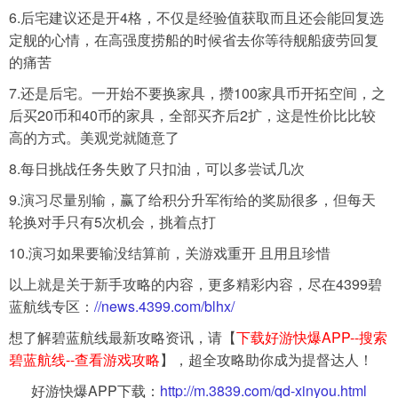
6.后宅建议还是开4格，不仅是经验值获取而且还会能回复选
定舰的心情，在高强度捞船的时候省去你等待舰船疲劳回复
的痛苦
7.还是后宅。一开始不要换家具，攒100家具币开拓空间，之
后买20币和40币的家具，全部买齐后2扩，这是性价比比较
高的方式。美观党就随意了
8.每日挑战任务失败了只扣油，可以多尝试几次
9.演习尽量别输，赢了给积分升军衔给的奖励很多，但每天
轮换对手只有5次机会，挑着点打
10.演习如果要输没结算前，关游戏重开 且用且珍惜
以上就是关于新手攻略的内容，更多精彩内容，尽在4399碧
蓝航线专区：
//news.4399.com/blhx/
想了解碧蓝航线最新攻略资讯，请【
下载好游快爆APP--
搜索
碧蓝航线
--查看游戏攻略
】，超全攻略助你成为提督达人！
好游快爆APP下载：
http://m.3839.com/qd-xinyou.html