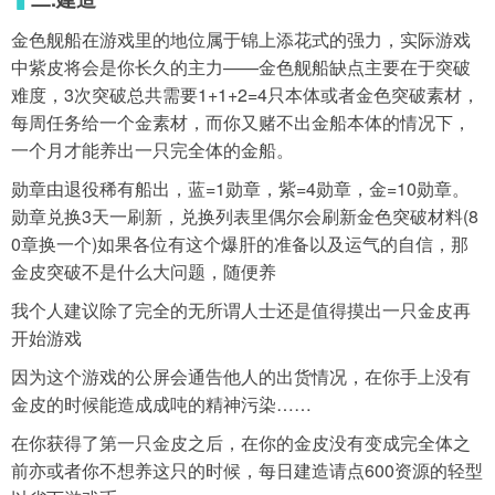
金色舰船在游戏里的地位属于锦上添花式的强力，实际游戏
中紫皮将会是你长久的主力——金色舰船缺点主要在于突破
难度，3次突破总共需要1+1+2=4只本体或者金色突破素材，
每周任务给一个金素材，而你又赌不出金船本体的情况下，
一个月才能养出一只完全体的金船。
勋章由退役稀有船出，蓝=1勋章，紫=4勋章，金=10勋章。
勋章兑换3天一刷新，兑换列表里偶尔会刷新金色突破材料(8
0章换一个)如果各位有这个爆肝的准备以及运气的自信，那
金皮突破不是什么大问题，随便养
我个人建议除了完全的无所谓人士还是值得摸出一只金皮再
开始游戏
因为这个游戏的公屏会通告他人的出货情况，在你手上没有
金皮的时候能造成成吨的精神污染……
在你获得了第一只金皮之后，在你的金皮没有变成完全体之
前亦或者你不想养这只的时候，每日建造请点600资源的轻型