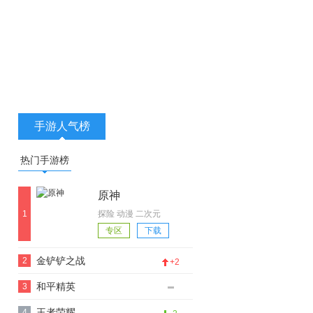
加入
创造与魔法论坛
手游人气榜
热门手游榜
原神
1
探险 动漫 二次元
专区
下载
金铲铲之战
2
+2
和平精英
3
王者荣耀
4