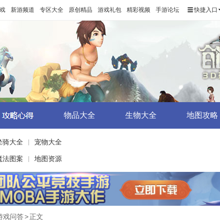
戏
新游频道
专区大全
原创精品
游戏礼包
精彩视频
手游论坛
快捷入口
物品大全
生物大全
地图攻略
坐骑大全
宠物大全
|
魔法图案
地图资源
|
游戏问答
>
正文