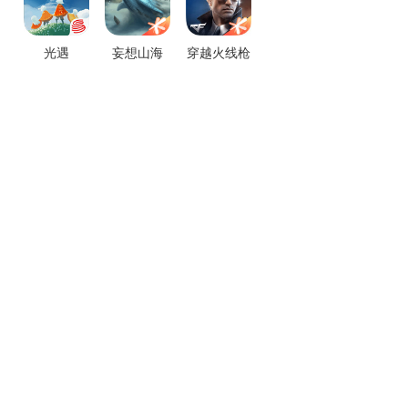
光遇
妄想山海
穿越火线枪
战王者
热门手