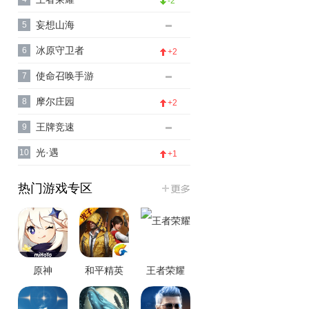
-2
妄想山海
5
冰原守卫者
6
+2
使命召唤手游
7
摩尔庄园
8
+2
王牌竞速
9
光·遇
10
+1
热门游戏专区
原神
和平精英
王者荣耀