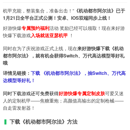
机甲充能，整装集合，准备出击！”
《机动都市阿尔法》已于
导航
1月21日全平台正式公测！安卓、IOS双端同步上线！
4399手机游戏网
好游快爆
专属预约福利
活动 奖励已经可以领取！现在来好游
展开
快爆下载游戏
入场就送亚瑟机甲
！
同时在为了庆祝游戏正式上线，现在
来好游快爆下载《机动
都市阿尔法》，就有机会获得Switch、万代高达模型等好礼
哦
详情见链接：
下载 《机动都市阿尔法》，抽Switch、万代高
达模型等好礼！
同时下载游戏还可免费获得
好游快爆专属定制皮肤
可爱又迷
人的定制机甲——焦糖重炮；高颜值高输出的定制枪械——
自走雷发射器！
▍
下载《机动都市阿尔法》方法