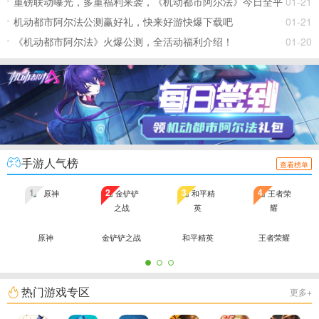
重磅联动曝光，多重福利来袭，《机动都市阿尔法》今日全平
01-21
台公测开启
机动都市阿尔法公测赢好礼，快来好游快爆下载吧
01-21
《机动都市阿尔法》火爆公测，全活动福利介绍！
01-20
手游人气榜
查看榜单
1
2
3
4
原神
金铲铲之战
和平精英
王者荣耀
热门游戏专区
更多+