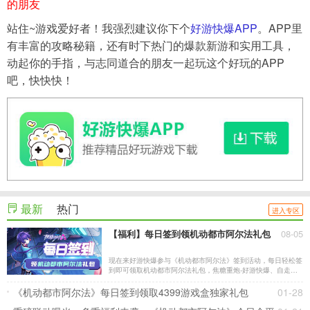
的朋友
站住~游戏爱好者！我强烈建议你下个
好游快爆APP
。APP里
有丰富的攻略秘籍，还有时下热门的爆款新游和实用工具，
动起你的手指，与志同道合的朋友一起玩这个好玩的APP
吧，快快快！
最新
热门
进入专区
【福利】每日签到领机动都市阿尔法礼包
08-05
现在来好游快爆参与《机动都市阿尔法》签到活动，每日轻松签
到即可领取机动都市阿尔法礼包，焦糖重炮-好游快爆、自走雷
发射器-好游快爆、天赋手册、炫彩幸运奖券、幸运礼券、阿尔
法币你来领哟！
《机动都市阿尔法》每日签到领取4399游戏盒独家礼包
01-28