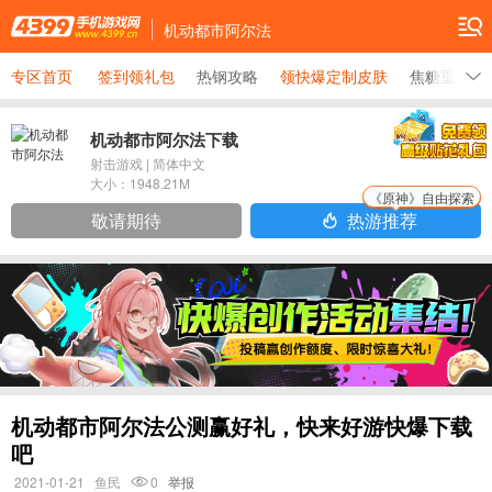
机动都市阿尔法
专区首页
签到领礼包
热钢攻略
领快爆定制皮肤
焦糖重炮攻
机动都市阿尔法下载
射击游戏
|
简体中文
大小：
1948.21M
《原神》自由探索
敬请期待
热游推荐
机动都市阿尔法公测赢好礼，快来好游快爆下载
吧
2021-01-21
鱼民
0
举报